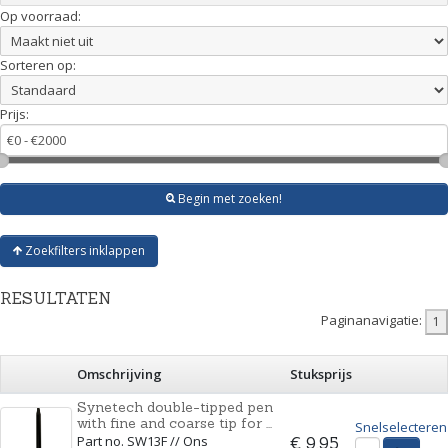
Op voorraad:
Sorteren op:
Prijs:
Begin met zoeken!
Zoekfilters inklappen
RESULTATEN
Paginanavigatie:
Omschrijving
Stuksprijs
Synetech double-tipped pen
with fine and coarse tip for ...
Snelselecteren
Part no. SW13F // Ons
€ 9,95