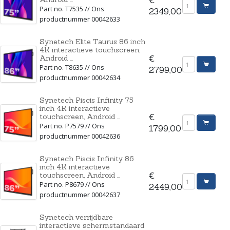
Part no. T7535 // Ons
2349,00
productnummer 00042633
Synetech Elite Taurus 86 inch
4K interactieve touchscreen,
Android ...
€
Part no. T8635 // Ons
2799,00
productnummer 00042634
Synetech Piscis Infinity 75
inch 4K interactieve
touchscreen, Android ...
€
Part no. P7579 // Ons
1799,00
productnummer 00042636
Synetech Piscis Infinity 86
inch 4K interactieve
touchscreen, Android ...
€
Part no. P8679 // Ons
2449,00
productnummer 00042637
Synetech verrijdbare
interactieve schermstandaard