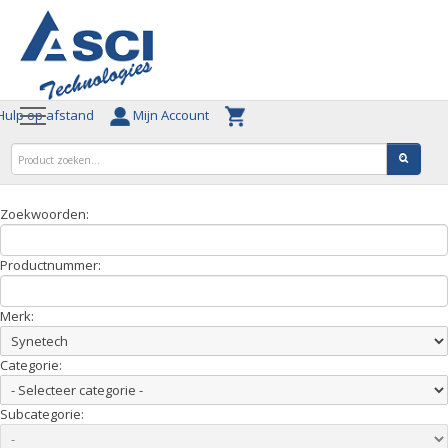
ulp op afstand
Mijn Account
Zoekwoorden:
Productnummer:
Merk:
Categorie:
Subcategorie: