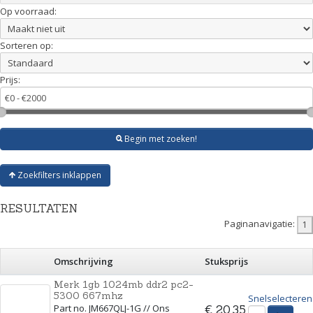
Op voorraad:
Sorteren op:
Prijs:
Begin met zoeken!
Zoekfilters inklappen
RESULTATEN
Paginanavigatie:
Omschrijving
Stuksprijs
Merk 1gb 1024mb ddr2 pc2-
5300 667mhz
Snelselecteren
Part no. JM667QLJ-1G // Ons
€ 20,35