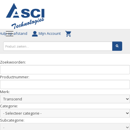
ulp op afstand
Mijn Account
Zoekwoorden:
Productnummer:
Merk:
Categorie:
Subcategorie: