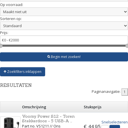
Op voorraad:
Sorteren op:
Prijs:
Begin met zoeken!
Zoekfilters inklappen
RESULTATEN
Paginanavigatie:
Omschrijving
Stuksprijs
Voomy Power S12 - Toren
Stekkerdoos - 5 USB-A ...
Snelselecteren
Part no. VS1211 // Ons
€ 44,95