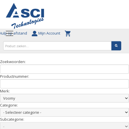
ulp op afstand
Mijn Account
Zoekwoorden:
Productnummer:
Merk:
Categorie:
Subcategorie: