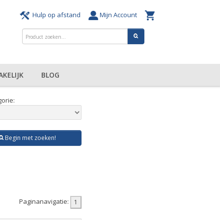
Hulp op afstand
Mijn Account
AKELIJK
BLOG
orie:
Begin met zoeken!
Paginanavigatie: