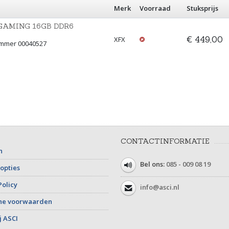
Merk
Voorraad
Stuksprijs
GAMING 16GB DDR6
€ 449,00
XFX
ummer 00040527
CONTACTINFORMATIE
n
Bel ons:
085 - 009 08 19
opties
Policy
info@asci.nl
ne voorwaarden
j ASCI