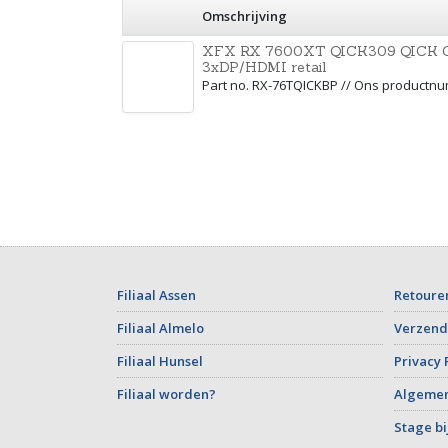
Omschrijving
XFX RX 7600XT QICK309 QICK 
3xDP/HDMI retail
Part no. RX-76TQICKBP // Ons productn
Filiaal Assen
Retoure
Filiaal Almelo
Verzend
Filiaal Hunsel
Privacy 
Filiaal worden?
Algeme
Stage bi