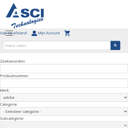
ulp op afstand
Mijn Account
Zoekwoorden:
Productnummer:
Merk:
Categorie:
Subcategorie: