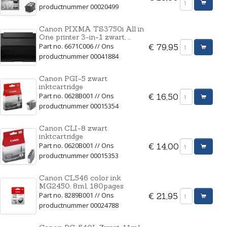
productnummer 00020499
Canon PIXMA TS3750i All in
One printer 3-in-1 zwart, ...
Part no. 6671C006 // Ons
€ 79,95
productnummer 00041884
Canon PGI-5 zwart
inktcartridge
Part no. 0628B001 // Ons
€ 16,50
productnummer 00015354
Canon CLI-8 zwart
inktcartridge
Part no. 0620B001 // Ons
€ 14,00
productnummer 00015353
Canon CL546 color ink
MG2450, 8ml, 180pages
Part no. 8289B001 // Ons
€ 21,95
productnummer 00024788