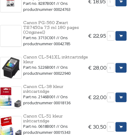
€ 18,95
Part no. 8287B001 // Ons
productnummer 00024763
Canon PG-560 Zwart
TS7450a 7,5 ml 180 pages
(Origineel)
€ 22,95
Part no. 3713C001 // Ons
productnummer 00042785
Canon CL-541XL inktcartridge
kleur
Part no. 5226B001 // Ons
€ 28,00
productnummer 00022940
Canon CL-38 kleur
inktcartridge
Part no. 2146B001 // Ons
€ 22,00
productnummer 00018136
Canon CL-51 kleur
inktcartridge
Part no. 0618B001 // Ons
€ 30,50
productnummer 00015343