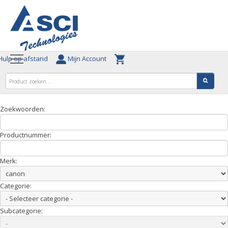
ulp op afstand
Mijn Account
Zoekwoorden:
Productnummer:
Merk:
Categorie:
Subcategorie: