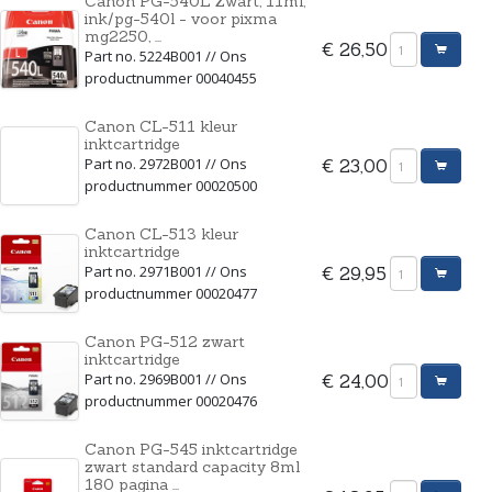
Canon PG-540L Zwart, 11ml,
ink/pg-540l - voor pixma
mg2250, ...
€ 26,50
Part no. 5224B001 // Ons
productnummer 00040455
Canon CL-511 kleur
inktcartridge
Part no. 2972B001 // Ons
€ 23,00
productnummer 00020500
Canon CL-513 kleur
inktcartridge
Part no. 2971B001 // Ons
€ 29,95
productnummer 00020477
Canon PG-512 zwart
inktcartridge
Part no. 2969B001 // Ons
€ 24,00
productnummer 00020476
Canon PG-545 inktcartridge
zwart standard capacity 8ml
180 pagina ...