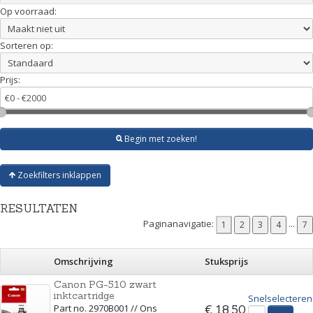
Op voorraad:
Sorteren op:
Prijs:
Begin met zoeken!
Zoekfilters inklappen
RESULTATEN
Paginanavigatie:
...
Omschrijving
Stuksprijs
Canon PG-510 zwart
inktcartridge
Snelselecteren
Part no. 2970B001 // Ons
€ 18,50