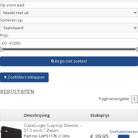
Op voorraad:
Sorteren op:
Prijs:
Begin met zoeken!
Zoekfilters inklappen
RESULTATEN
Paginanavigatie:
Omschrijving
Stuksprijs
CaseLogic Laptop Sleeve -
17.3 inch / Zwart
Snelselecteren
Part no. LAPS117K // Ons
€ 29,95