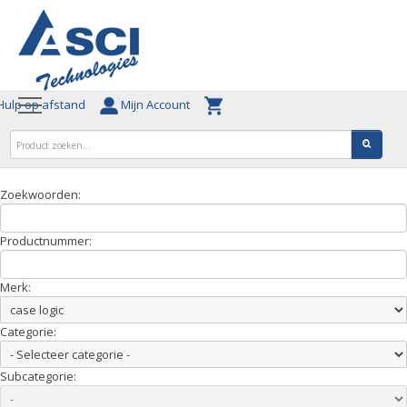
ulp op afstand
Mijn Account
Zoekwoorden:
Productnummer:
Merk:
Categorie:
Subcategorie: