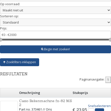
Op voorraad:
Sorteren op:
Prijs:
Begin met zoeken!
Zoekfilters inklappen
RESULTATEN
Paginanavigatie:
Omschrijving
Stuksprijs
Casio Rekenmachine fx-82 MS
2
Snelselecteren
Part no. 373461 // Ons
€ 23,95