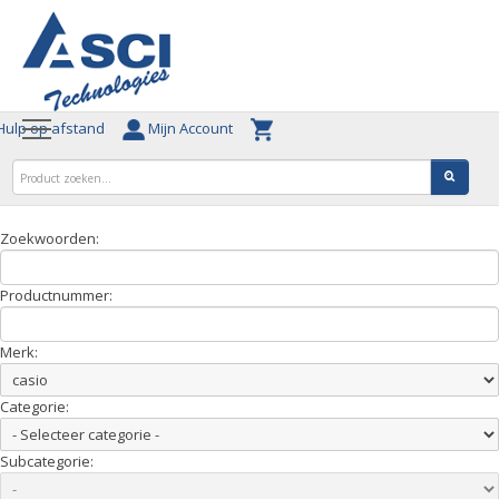
ulp op afstand
Mijn Account
Zoekwoorden:
Productnummer:
Merk:
Categorie:
Subcategorie: