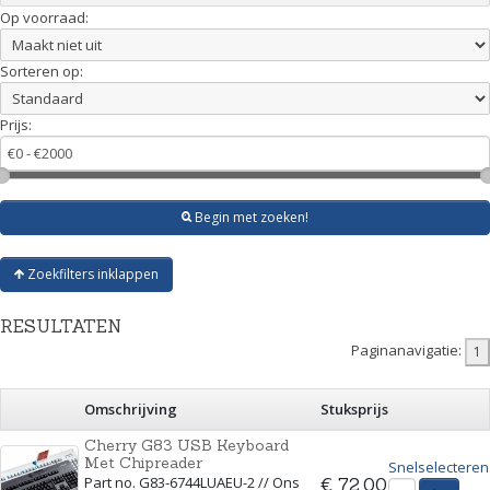
Op voorraad:
Sorteren op:
Prijs:
Begin met zoeken!
Zoekfilters inklappen
RESULTATEN
Paginanavigatie:
Omschrijving
Stuksprijs
Cherry G83 USB Keyboard
Met Chipreader
Snelselecteren
Part no. G83-6744LUAEU-2 // Ons
€ 72,00