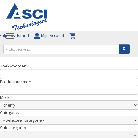
ulp op afstand
Mijn Account
Zoekwoorden:
Productnummer:
Merk:
Categorie:
Subcategorie: