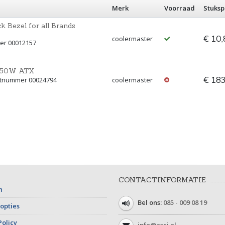
Merk
Voorraad
Stuksp
 Bezel for all Brands
€ 10,
coolermaster
mer 00012157
 850W ATX
€ 183
ctnummer 00024794
coolermaster
CONTACTINFORMATIE
n
Bel ons:
085 - 009 08 19
opties
Policy