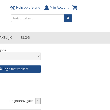
Hulp op afstand
Mijn Account
AKELIJK
BLOG
orie:
Begin met zoeken!
Paginanavigatie: