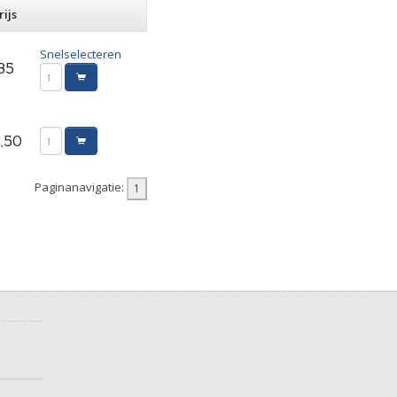
rijs
Snelselecteren
85
,50
Paginanavigatie: