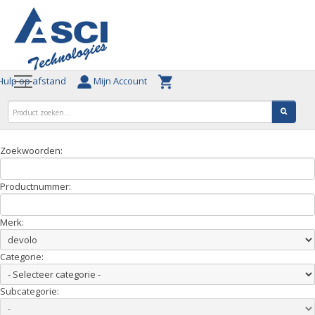
ulp op afstand
Mijn Account
Zoekwoorden:
Productnummer:
Merk:
Categorie:
Subcategorie: