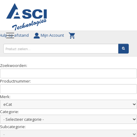
ulp op afstand
Mijn Account
Zoekwoorden:
Productnummer:
Merk:
Categorie:
Subcategorie: