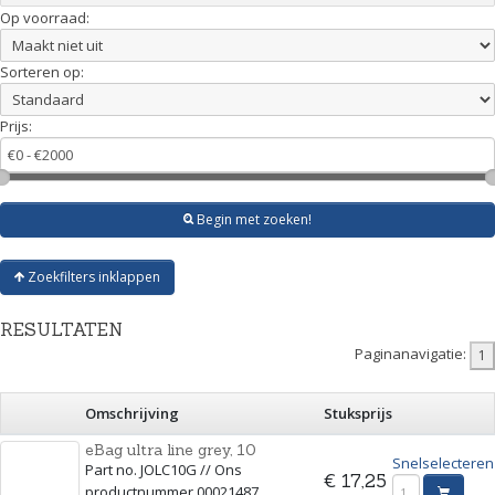
Op voorraad:
Sorteren op:
Prijs:
Begin met zoeken!
Zoekfilters inklappen
RESULTATEN
Paginanavigatie:
Omschrijving
Stuksprijs
eBag ultra line grey, 10
Snelselecteren
Part no. JOLC10G // Ons
€ 17,25
productnummer 00021487