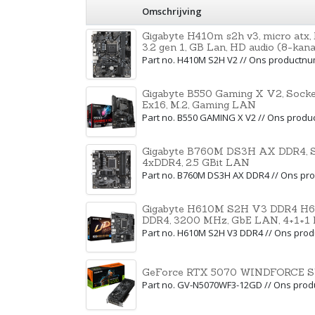
Omschrijving
Gigabyte H410m s2h v3, micro atx,
3.2 gen 1, GB Lan, HD audio (8-kana
Part no. H410M S2H V2 // Ons productn
Gigabyte B550 Gaming X V2, Socke
Ex16, M.2, Gaming LAN
Part no. B550 GAMING X V2 // Ons prod
Gigabyte B760M DS3H AX DDR4, S1
4xDDR4, 2.5 GBit LAN
Part no. B760M DS3H AX DDR4 // Ons p
Gigabyte H610M S2H V3 DDR4 H6
DDR4, 3200 MHz, GbE LAN, 4+1+1 
Part no. H610M S2H V3 DDR4 // Ons pr
GeForce RTX 5070 WINDFORCE S
Part no. GV-N5070WF3-12GD // Ons pro