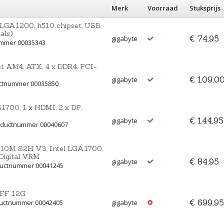
Merk
Voorraad
Stuksprijs
 LGA1200, h510 chipset, USB
als)
€ 74,95
gigabyte
ummer 00035343
t AM4, ATX, 4 x DDR4, PCI-
€ 109,0
gigabyte
uctnummer 00035850
700, 1 x HDMI, 2 x DP,
€ 144,95
gigabyte
roductnummer 00040607
10M S2H V3, Intel LGA1700,
Digital VRM
€ 84,95
gigabyte
oductnummer 00041245
FF 12G
€ 699,95
ductnummer 00042405
gigabyte