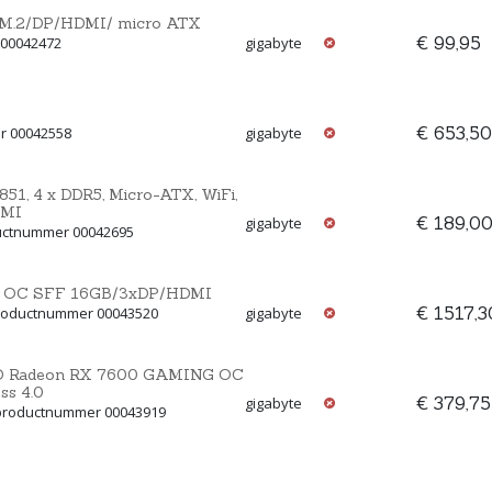
xM.2/DP/HDMI/ micro ATX
€ 99,95
 00042472
gigabyte
€ 653,50
r 00042558
gigabyte
1, 4 x DDR5, Micro-ATX, WiFi,
DMI
€ 189,0
gigabyte
ductnummer 00042695
E OC SFF 16GB/3xDP/HDMI
€ 1517,3
productnummer 00043520
gigabyte
D Radeon RX 7600 GAMING OC
ss 4.0
€ 379,75
gigabyte
 productnummer 00043919