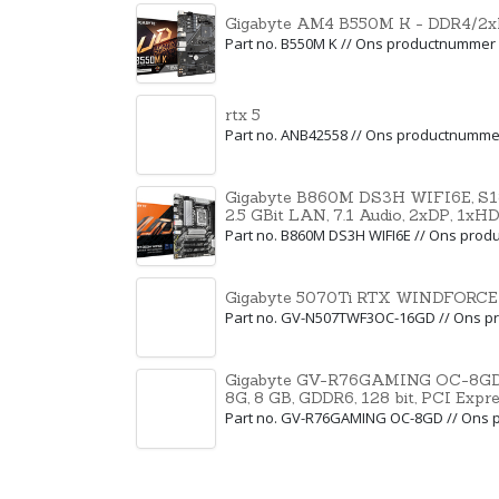
Gigabyte AM4 B550M K - DDR4/2
Part no. B550M K // Ons productnummer
rtx 5
Part no. ANB42558 // Ons productnumme
Gigabyte B860M DS3H WIFI6E, S185
2.5 GBit LAN, 7.1 Audio, 2xDP, 1xH
Part no. B860M DS3H WIFI6E // Ons pro
Gigabyte 5070Ti RTX WINDFORC
Part no. GV-N507TWF3OC-16GD // Ons 
Gigabyte GV-R76GAMING OC-8G
8G, 8 GB, GDDR6, 128 bit, PCI Expre
Part no. GV-R76GAMING OC-8GD // Ons