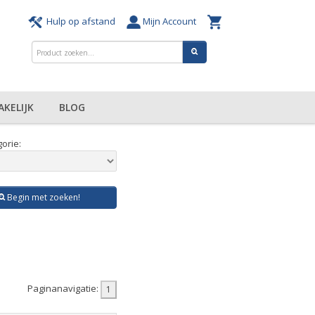
Hulp op afstand
Mijn Account
AKELIJK
BLOG
orie:
Begin met zoeken!
Paginanavigatie: