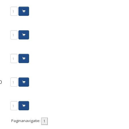
0
0
Paginanavigatie: