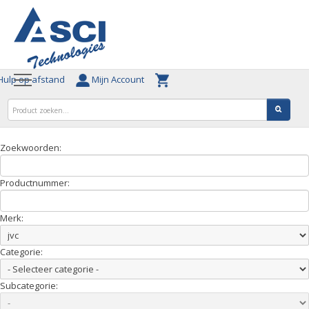
ulp op afstand
Mijn Account
Zoekwoorden:
Productnummer:
Merk:
Categorie:
Subcategorie: