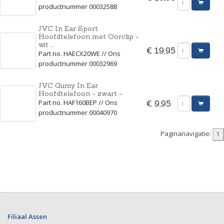
productnummer 00032588
JVC In Ear Sport
Hoofdtelefoon met Oorclip -
wit ...
€ 19,95
Part no. HAECX20WE // Ons
productnummer 00032969
JVC Gumy In Ear
Hoofdtelefoon - zwart -
Part no. HAF160BEP // Ons
€ 9,95
productnummer 00040970
Paginanavigatie:
Filiaal Assen