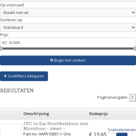
Op voorraad:
Sorteren op:
Prijs:
Begin met zoeken!
Zoekfilters inklappen
RESULTATEN
Paginanavigatie:
Omschrijving
Stuksprijs
JVC In Ear Hoofdtelefoon met
Microfoon - zwart -
Snelselecteren
Part no. HAFR15BEF // Ons
€ 15,95