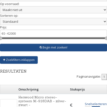
Op voorraad:
Sorteren op:
Prijs:
Begin met zoeken!
Zoekfilters inklappen
RESULTATEN
Paginanavigatie:
Omschrijving
Stuksprijs
Kenwood Micro stereo-
systeem M-918DAB - zilver-
Snelselecteren
zwart -
€