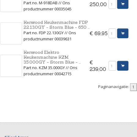
Part no. M-918DAB // Ons
250,00
productnummer 00035045
Kenwood Keukenmachine FDP
22.130GY - Storm Blue - 650 ...
Part no. FDP 22.130GY // Ons
€ 69,95
productnummer 00039631
Kenwood Elektro
Keukenmachine KZM
35.000GY - Storm Blue - ...
€
Part no. KZM 35.000GY // Ons
239,00
productnummer 00042715
Paginanavigatie: