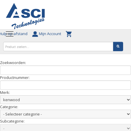
ulp op afstand
Mijn Account
Zoekwoorden:
Productnummer:
Merk:
Categorie:
Subcategorie: