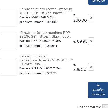
toevoegen
Kenwood Micro stereo-systeem
M-918DAB - zilver-zwart -
€
Part no. M-918DAB // Ons
250,00
productnummer 00035045
Kenwood Keukenmachine FDP
22.130GY - Storm Blue - 650 ...
Part no. FDP 22.130GY // Ons
€ 69,95
productnummer 00039631
Kenwood Elektro
Keukenmachine KZM 35.000GY
- Storm Blue - ...
€
Part no. KZM 35.000GY // Ons
239,00
productnummer 00042715
Aantallen
toevoegen
Paginanavigatie: