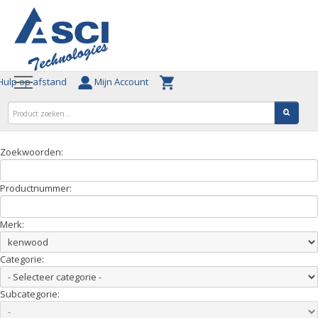
ulp op afstand
Mijn Account
Zoekwoorden:
Productnummer:
Merk:
Categorie:
Subcategorie: