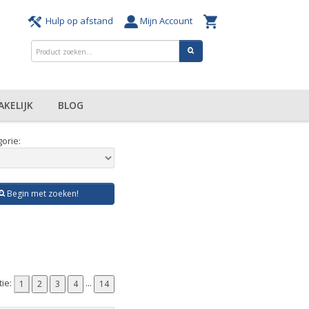
Hulp op afstand
Mijn Account
AKELIJK
BLOG
orie:
Begin met zoeken!
tie:
...