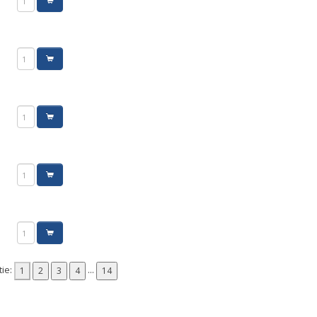
tie:
...