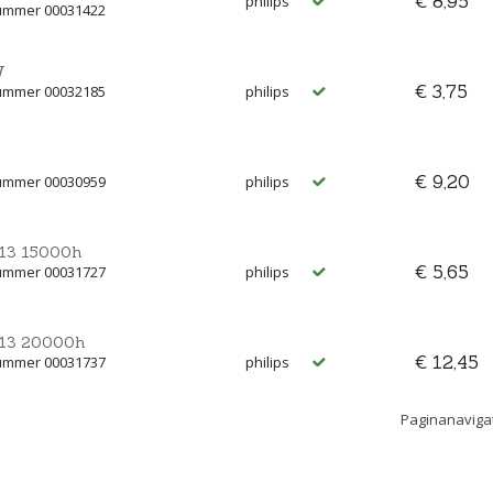
€ 8,95
philips
nummer 00031422
W
€ 3,75
nummer 00032185
philips
€ 9,20
nummer 00030959
philips
 g13 15000h
€ 5,65
nummer 00031727
philips
 g13 20000h
€ 12,45
nummer 00031737
philips
Paginanaviga