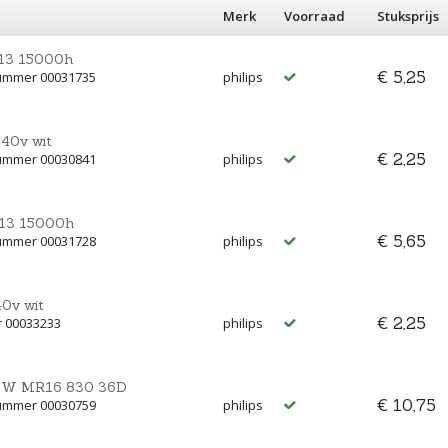
Merk
Voorraad
Stuksprijs
 g13 15000h
€ 5,25
nummer 00031735
philips
240v wit
€ 2,25
nummer 00030841
philips
 g13 15000h
€ 5,65
nummer 00031728
philips
40v wit
€ 2,25
r 00033233
philips
-35W MR16 830 36D
€ 10,75
nummer 00030759
philips