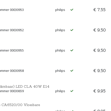
€ 7,55
nummer 00030953
philips
€ 9,50
nummer 00030952
philips
€ 9,50
nummer 00030955
philips
€ 9,50
nummer 00030958
philips
p (dimbaar) LED CLA 40W E14
€ 9,95
nummer 00030659
philips
ne CA6520/00 Vloeibare