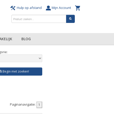
Hulp op afstand
Mijn Account
AKELIJK
BLOG
orie:
Begin met zoeken!
Paginanavigatie: