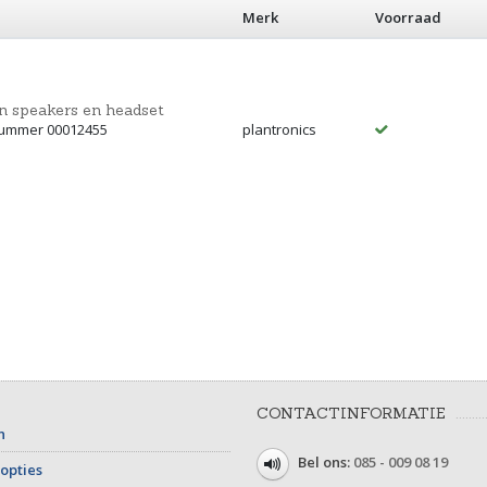
Merk
Voorraad
en speakers en headset
tnummer 00012455
plantronics
CONTACTINFORMATIE
n
Bel ons:
085 - 009 08 19
opties