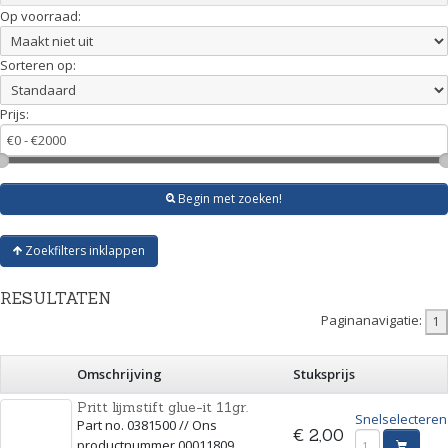
Op voorraad:
Sorteren op:
Prijs:
Begin met zoeken!
Zoekfilters inklappen
RESULTATEN
Paginanavigatie:
Omschrijving
Stuksprijs
Pritt lijmstift glue-it 11gr.
Snelselecteren
Part no. 0381500 // Ons
€ 2,00
productnummer 00011809