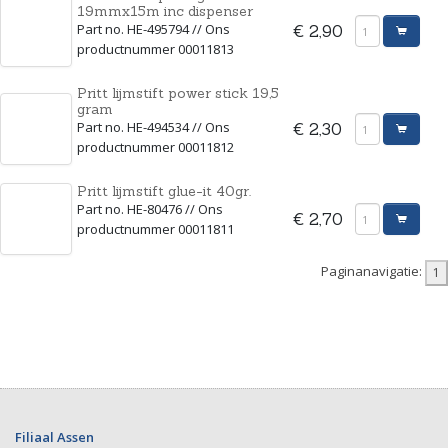
19mmx15m inc dispenser
Part no. HE-495794 // Ons
€ 2,90
productnummer 00011813
Pritt lijmstift power stick 19,5
gram
Part no. HE-494534 // Ons
€ 2,30
productnummer 00011812
Pritt lijmstift glue-it 40gr.
Part no. HE-80476 // Ons
€ 2,70
productnummer 00011811
Paginanavigatie:
Filiaal Assen