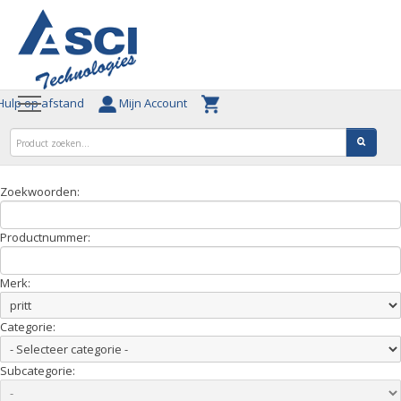
ulp op afstand
Mijn Account
Zoekwoorden:
Productnummer:
Merk:
Categorie:
Subcategorie: