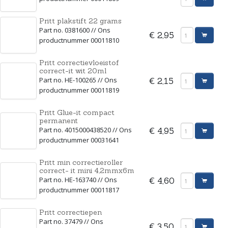
Pritt plakstift 22 grams
Part no. 0381600 // Ons
€ 2,95
productnummer 00011810
Pritt correctievloeistof
correct-it wit 20ml
Part no. HE-100265 // Ons
€ 2,15
productnummer 00011819
Pritt Glue-it compact
permanent
Part no. 4015000438520 // Ons
€ 4,95
productnummer 00031641
Pritt min correctieroller
correct- it mini 4,2mmx6m
Part no. HE-163740 // Ons
€ 4,60
productnummer 00011817
Pritt correctiepen
Part no. 37479 // Ons
€ 3,50