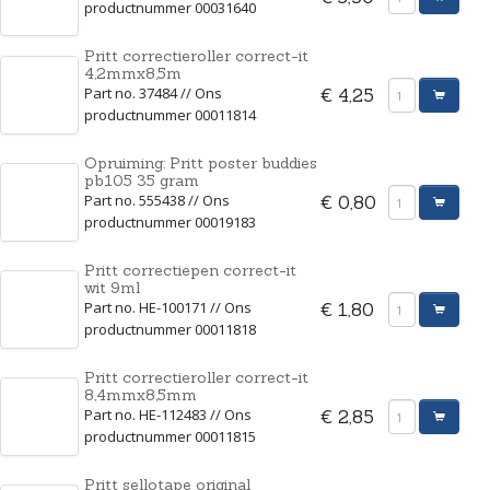
productnummer 00031640
Pritt correctieroller correct-it
4,2mmx8,5m
Part no. 37484 // Ons
€ 4,25
productnummer 00011814
Opruiming: Pritt poster buddies
pb105 35 gram
Part no. 555438 // Ons
€ 0,80
productnummer 00019183
Pritt correctiepen correct-it
wit 9ml
Part no. HE-100171 // Ons
€ 1,80
productnummer 00011818
Pritt correctieroller correct-it
8,4mmx8,5mm
Part no. HE-112483 // Ons
€ 2,85
productnummer 00011815
Pritt sellotape original