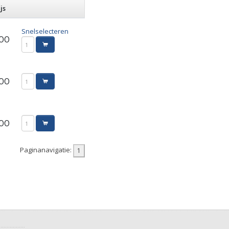
js
Snelselecteren
,00
,00
,00
Paginanavigatie: