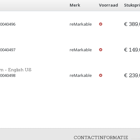
Merk
Voorraad
Stukspri
€ 389
00040496
reMarkable
€ 149
00040497
reMarkable
n - English US
€ 239
00040498
reMarkable
CONTACTINFORMATIE