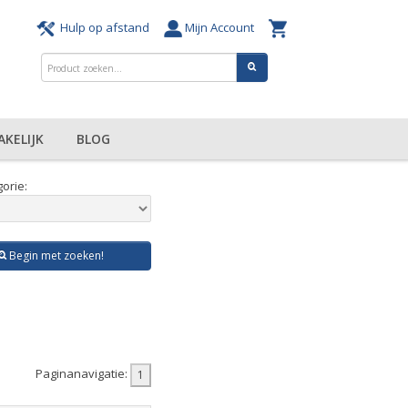
Hulp op afstand
Mijn Account
AKELIJK
BLOG
orie:
Begin met zoeken!
Paginanavigatie: