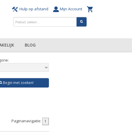
Hulp op afstand
Mijn Account
AKELIJK
BLOG
orie:
Begin met zoeken!
Paginanavigatie: