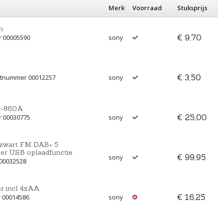
Merk
Voorraad
Stuksprijs
n
€ 9,70
r 00005590
sony
€ 3,50
uctnummer 00012257
sony
M-860A
€ 25,00
r 00030775
sony
-zwart FM DAB+ 5
er USB oplaadfunctie
€ 99,95
sony
 00032528
r incl 4xAA
€ 16,25
r 00014586
sony