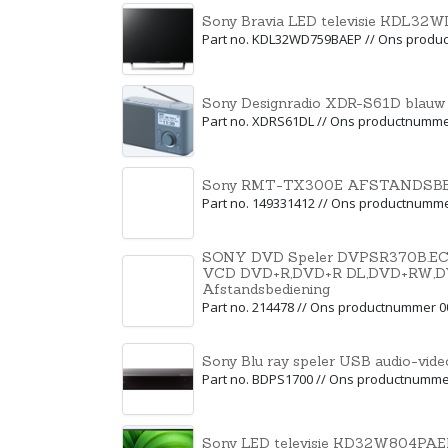
Sony Bravia LED televisie KDL3
Part no. KDL32WD759BAEP // Ons produ
Sony Designradio XDR-S61D blau
Part no. XDRS61DL // Ons productnumm
Sony RMT-TX300E AFSTANDSB
Part no. 149331412 // Ons productnumm
SONY DVD Speler DVPSR370B.EC1
VCD DVD+R,DVD+R DL,DVD+RW,
Afstandsbediening
Part no. 214478 // Ons productnummer 
Sony Blu ray speler USB audio-vid
Part no. BDPS1700 // Ons productnumme
Sony LED televisie KD32W804PAE