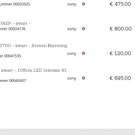
€ 475,00
nummer 00033025
sony
JAEP - zwart -
€ 800,00
mmer 00034176
sony
3700 - zwart - Screen Mirroring
€ 120,00
sony
er 00041535
 zwart - 108cm LED televisie 43
€ 695,00
sony
ummer 00043607