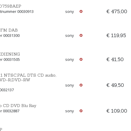
2WD759BAEP
€ 475,00
ctnummer 00030913
sony
w FM DAB
€ 119,95
er 00031300
sony
EDIENING
€ 41,50
er 00031505
sony
 NTSC,PAL DTS CD audio,
DVD-R,DVD-RW
€ 49,50
sony
00032137
eo CD DVD Blu Ray
€ 109,00
r 00032887
sony
P