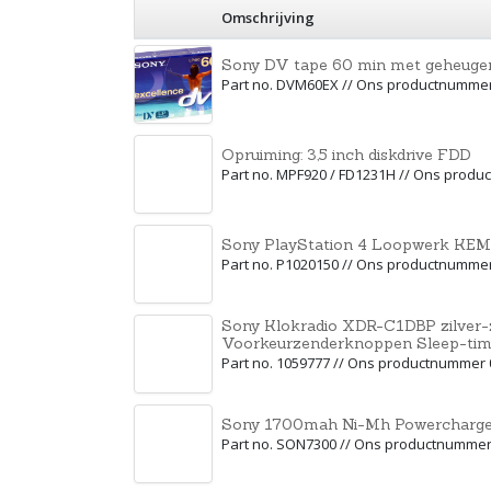
Omschrijving
Sony DV tape 60 min met geheuge
Part no. DVM60EX // Ons productnumme
Opruiming: 3,5 inch diskdrive FDD
Part no. MPF920 / FD1231H // Ons prod
Sony PlayStation 4 Loopwerk KE
Part no. P1020150 // Ons productnumme
Sony Klokradio XDR-C1DBP zilver
Voorkeurzenderknoppen Sleep-tim
Part no. 1059777 // Ons productnummer
Sony 1700mah Ni-Mh Powercharge
Part no. SON7300 // Ons productnumme