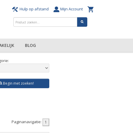
Hulp op afstand
Mijn Account
AKELIJK
BLOG
orie:
Begin met zoeken!
Paginanavigatie: