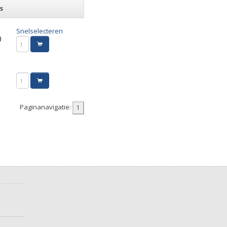
s
Snelselecteren
0
5
Paginanavigatie: