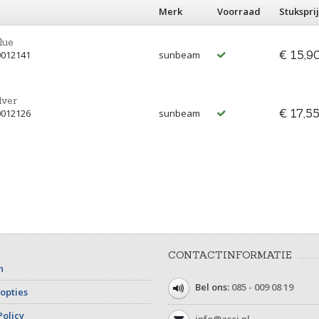
Merk
Voorraad
Stuksprij
lue
€ 15,9
0012141
sunbeam
lver
€ 17,5
0012126
sunbeam
CONTACTINFORMATIE
n
Bel ons:
085 - 009 08 19
opties
Policy