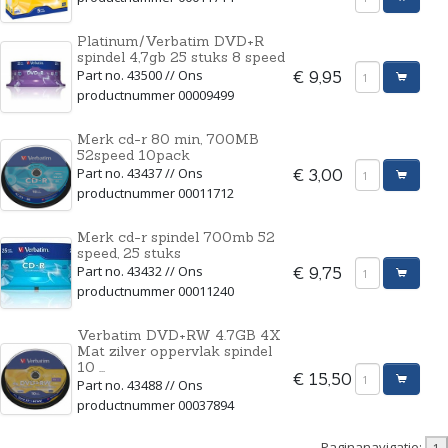
Platinum/Verbatim DVD+R
spindel 4,7gb 25 stuks 8 speed
Part no. 43500 // Ons
€ 9,95
productnummer 00009499
Merk cd-r 80 min, 700MB
52speed 10pack
Part no. 43437 // Ons
€ 3,00
productnummer 00011712
Merk cd-r spindel 700mb 52
speed, 25 stuks
Part no. 43432 // Ons
€ 9,75
productnummer 00011240
Verbatim DVD+RW 4.7GB 4X
Mat zilver oppervlak spindel
10 ...
€ 15,50
Part no. 43488 // Ons
productnummer 00037894
Paginanavigatie: