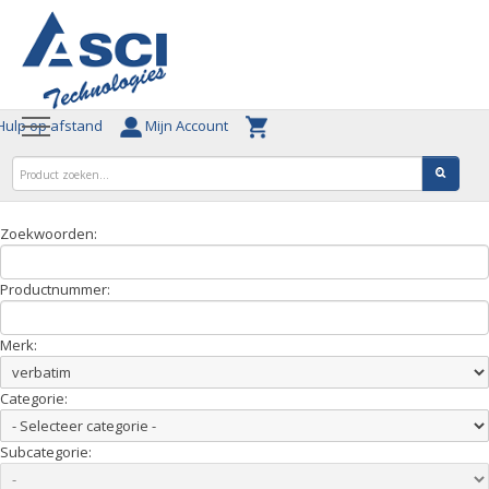
ulp op afstand
Mijn Account
Zoekwoorden:
Productnummer:
Merk:
Categorie:
Subcategorie: