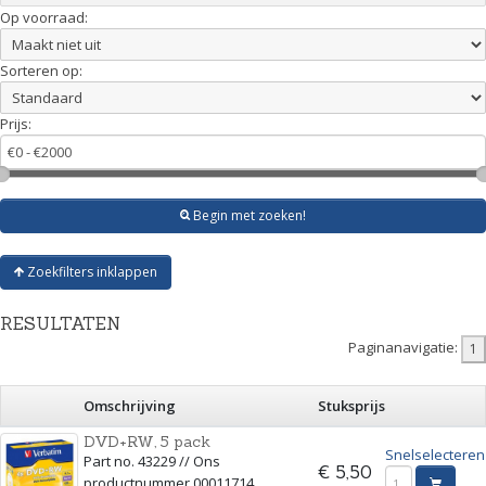
Op voorraad:
Sorteren op:
Prijs:
Begin met zoeken!
Zoekfilters inklappen
RESULTATEN
Paginanavigatie:
Omschrijving
Stuksprijs
DVD+RW, 5 pack
Snelselecteren
Part no. 43229 // Ons
€ 5,50
productnummer 00011714