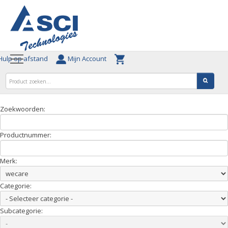
ulp op afstand
Mijn Account
Zoekwoorden:
Productnummer:
Merk:
Categorie:
Subcategorie: