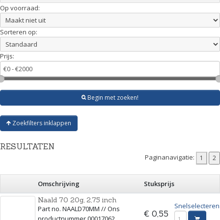
Op voorraad:
Sorteren op:
Prijs:
Begin met zoeken!
Zoekfilters inklappen
RESULTATEN
Paginanavigatie:
Omschrijving
Stuksprijs
Naald 70 20g, 2,75 inch
Snelselecteren
Part no. NAALD70MM // Ons
€ 0,55
productnummer 00017062