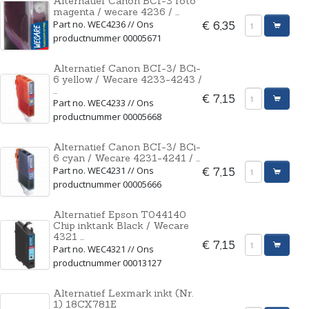
Alternatief Canon BCI-3 foto
magenta / wecare 4236 / ...
Part no. WEC4236 // Ons
€ 6,35
productnummer 00005671
Alternatief Canon BCI-3/ BCi-
6 yellow / Wecare 4233-4243 /
...
€ 7,15
Part no. WEC4233 // Ons
productnummer 00005668
Alternatief Canon BCI-3/ BCi-
6 cyan / Wecare 4231-4241 / ...
Part no. WEC4231 // Ons
€ 7,15
productnummer 00005666
Alternatief Epson T044140
Chip inktank Black / Wecare
4321 ...
€ 7,15
Part no. WEC4321 // Ons
productnummer 00013127
Alternatief Lexmark inkt (Nr.
1) 18CX781E