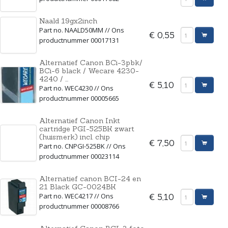
Naald 19gx2inch
Part no. NAALD50MM // Ons
€ 0,55
productnummer 00017131
Alternatief Canon BCi-3pbk/
BCi-6 black / Wecare 4230-
4240 / ...
€ 5,10
Part no. WEC4230 // Ons
productnummer 00005665
Alternatief Canon Inkt
cartridge PGI-525BK zwart
(huismerk) incl. chip
€ 7,50
Part no. CNPGI-525BK // Ons
productnummer 00023114
Alternatief canon BCI-24 en
21 Black GC-0024BK
Part no. WEC4217 // Ons
€ 5,10
productnummer 00008766