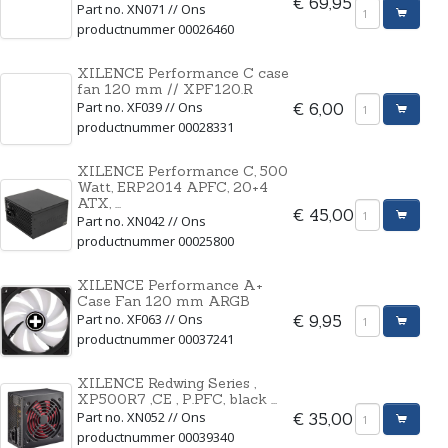
€ 69,95
Part no. XN071 // Ons
productnummer 00026460
XILENCE Performance C case
fan 120 mm // XPF120.R
Part no. XF039 // Ons
€ 6,00
productnummer 00028331
XILENCE Performance C, 500
Watt, ERP2014 APFC, 20+4
ATX, ...
€ 45,00
Part no. XN042 // Ons
productnummer 00025800
XILENCE Performance A+
Case Fan 120 mm ARGB
Part no. XF063 // Ons
€ 9,95
productnummer 00037241
XILENCE Redwing Series ,
XP500R7 ,CE , P.PFC, black ...
Part no. XN052 // Ons
€ 35,00
productnummer 00039340