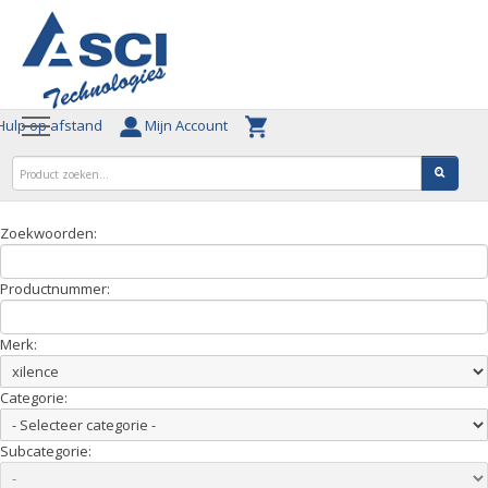
ulp op afstand
Mijn Account
Zoekwoorden:
Productnummer:
Merk:
Categorie:
Subcategorie: