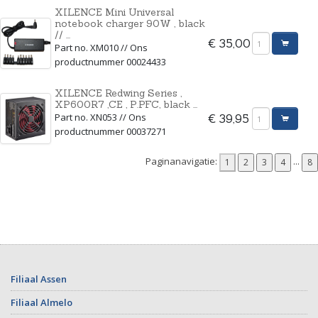
XILENCE Mini Universal
notebook charger 90W , black
// ...
€ 35,00
Part no. XM010 // Ons
productnummer 00024433
XILENCE Redwing Series ,
XP600R7 ,CE , P.PFC, black ...
Part no. XN053 // Ons
€ 39,95
productnummer 00037271
Paginanavigatie:
...
Filiaal Assen
Filiaal Almelo