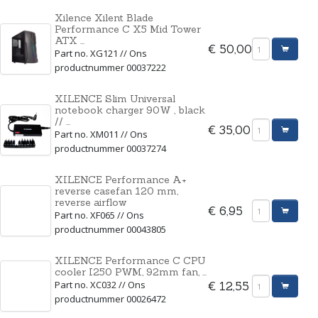
Xilence Xilent Blade
Performance C X5 Mid Tower
ATX ...
€ 50,00
Part no. XG121 // Ons
productnummer 00037222
XILENCE Slim Universal
notebook charger 90W , black
// ...
€ 35,00
Part no. XM011 // Ons
productnummer 00037274
XILENCE Performance A+
reverse casefan 120 mm,
reverse airflow
€ 6,95
Part no. XF065 // Ons
productnummer 00043805
XILENCE Performance C CPU
cooler I250 PWM, 92mm fan, ...
Part no. XC032 // Ons
€ 12,55
productnummer 00026472