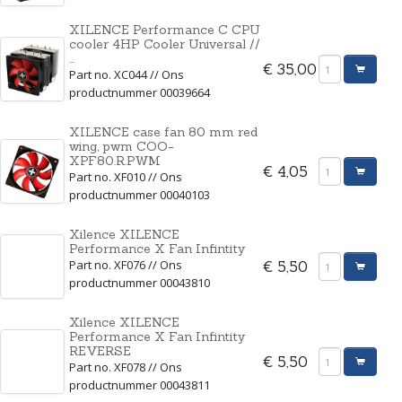
XILENCE Performance C CPU
cooler 4HP Cooler Universal //
...
€ 35,00
Part no. XC044 // Ons
productnummer 00039664
XILENCE case fan 80 mm red
wing, pwm COO-
XPF80.R.PWM
€ 4,05
Part no. XF010 // Ons
productnummer 00040103
Xilence XILENCE
Performance X Fan Infintity
Part no. XF076 // Ons
€ 5,50
productnummer 00043810
Xilence XILENCE
Performance X Fan Infintity
REVERSE
€ 5,50
Part no. XF078 // Ons
productnummer 00043811