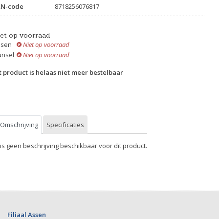
AN-code
8718256076817
iet op voorraad
ssen
Niet op voorraad
unsel
Niet op voorraad
t product is helaas niet meer bestelbaar
Omschrijving
Specificaties
 is geen beschrijving beschikbaar voor dit product.
Filiaal Assen