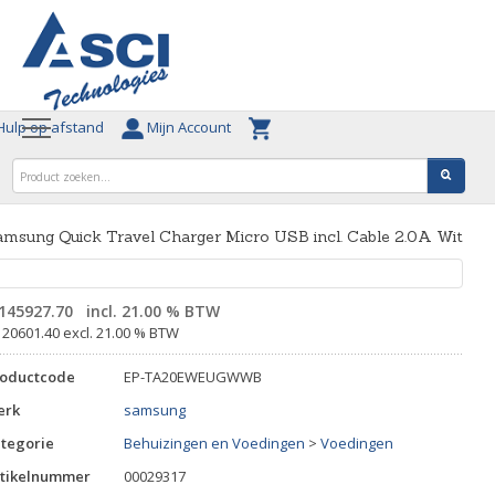
ulp op afstand
Mijn Account
msung Quick Travel Charger Micro USB incl. Cable 2.0A Wit
145927.70
incl. 21.00 % BTW
120601.40 excl. 21.00 % BTW
roductcode
EP-TA20EWEUGWWB
erk
samsung
tegorie
Behuizingen en Voedingen
>
Voedingen
tikelnummer
00029317