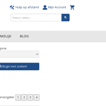
Hulp op afstand
Mijn Account
AKELIJK
BLOG
orie:
Begin met zoeken!
navigatie: