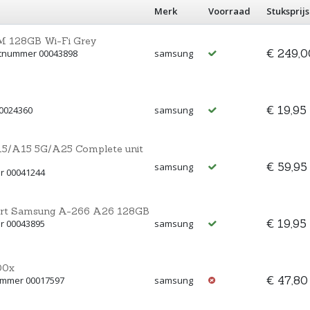
Merk
Voorraad
Stuksprijs
M 128GB Wi-Fi Grey
€ 249,0
ctnummer 00043898
samsung
€ 19,95
00024360
samsung
15/A15 5G/A25 Complete unit
€ 59,95
samsung
r 00041244
zwart Samsung A-266 A26 128GB
€ 19,95
r 00043895
samsung
00x
€ 47,80
nummer 00017597
samsung