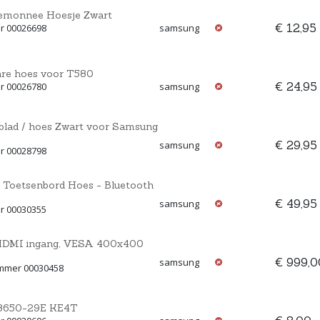
emonnee Hoesje Zwart
€ 12,95
r 00026698
samsung
are hoes voor T580
€ 24,95
r 00026780
samsung
ioblad / hoes Zwart voor Samsung
€ 29,95
samsung
r 00028798
 Toetsenbord Hoes - Bluetooth
€ 49,95
samsung
r 00030355
 HDMI ingang, VESA 400x400
€ 999,0
samsung
ummer 00030458
18650-29E KE4T