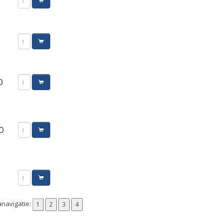
0
0
navigatie: