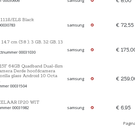
€ 8,00
r 00030606
samsung
111S/ELS Black
€ 72,55
00030783
samsung
,7 cm (5.8 ), 3 GB, 32 GB, 13
€ 175,0
samsung
uctnummer 00031030
15F 64GB Quadband Dual-Sim
camera Derde hoofdcamera
rilla glass Android 10 Octa
€ 259,0
samsung
n
ummer 00031504
KELAAR IP20 WIT
€ 6,95
nummer 00031982
samsung
Pagina