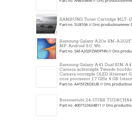
Part no. ANB30606 // Ons productnumme
SAMSUNG Toner Cartridge MLT-D
Part no. SU810A // Ons productnummer 
Samsung Galaxy A20e SM-A202F, 14
MP, Android 9.0, Wit
Part no. SM-A202FZWDPHN // Ons prod
Samsung Galaxy A41 Dual SIM A4
Camera achterzijde Tweede hoofd
Camera voorzijde OLED Krasvast Go
core processor 1,7 GHz 4 GB Inter
Part no. A415FZKDEUB // Ons productn
Brennestuhl 24-UURS TIJDSCHA
Part no. 4007123634811 // Ons product