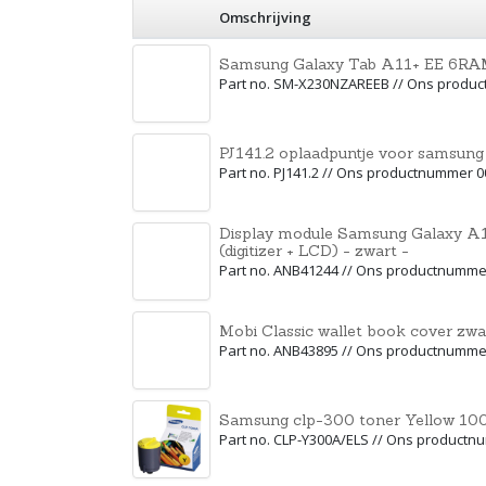
Omschrijving
Samsung Galaxy Tab A11+ EE 6RA
Part no. SM-X230NZAREEB // Ons produ
PJ141.2 oplaadpuntje voor samsung
Part no. PJ141.2 // Ons productnummer 
Display module Samsung Galaxy A
(digitizer + LCD) - zwart -
Part no. ANB41244 // Ons productnumme
Mobi Classic wallet book cover 
Part no. ANB43895 // Ons productnumme
Samsung clp-300 toner Yellow 10
Part no. CLP-Y300A/ELS // Ons product