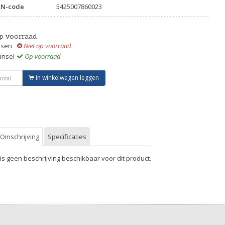
AN-code
5425007860023
p voorraad
ssen
Niet op voorraad
unsel
Op voorraad
In winkelwagen leggen
Omschrijving
Specificaties
 is geen beschrijving beschikbaar voor dit product.