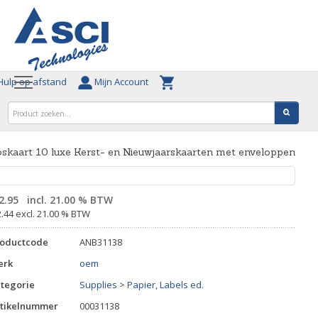
ulp op afstand
Mijn Account
skaart 10 luxe Kerst- en Nieuwjaarskaarten met enveloppen
2.95
incl. 21.00 % BTW
2.44 excl. 21.00 % BTW
roductcode
ANB31138
erk
oem
tegorie
Supplies
>
Papier, Labels ed.
tikelnummer
00031138