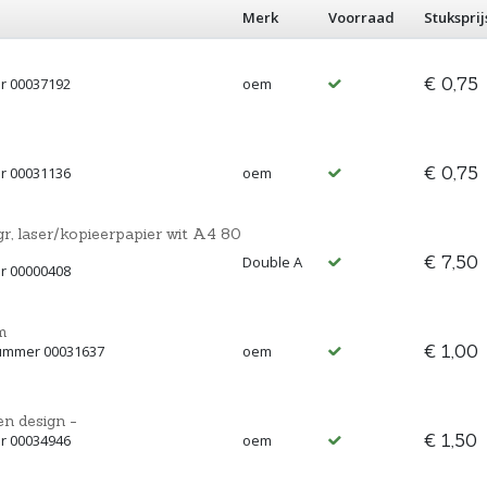
Merk
Voorraad
Stuksprij
€ 0,75
r 00037192
oem
€ 0,75
r 00031136
oem
gr, laser/kopieerpapier wit A4 80
€ 7,50
Double A
r 00000408
m
€ 1,00
nummer 00031637
oem
en design -
€ 1,50
r 00034946
oem