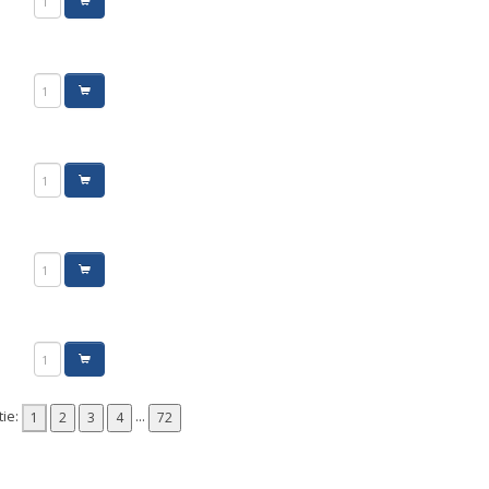
tie:
...