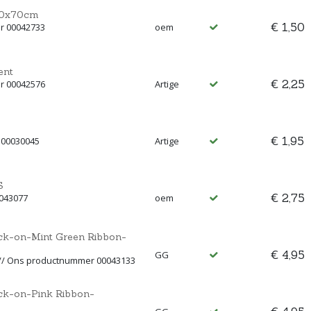
200x70cm
€ 1,50
r 00042733
oem
ent
€ 2,25
r 00042576
Artige
€ 1,95
 00030045
Artige
S
€ 2,75
0043077
oem
ck-on-Mint Green Ribbon-
€ 4,95
GG
 // Ons productnummer 00043133
ck-on-Pink Ribbon-