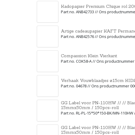
Kadopapier Premium Chique rol 
Part no. ANB42733 // Ons productnumme
Artige cadeaupapier KAFT Perman
Part no. ANB42576 // Ons productnumme
Compassion Klein Vierkant
Part no. COK58-A // Ons productnummer
Verhaak Vouwblaadjes ø15cm KID
Part no. 04678 // Ons productnummer 0
GG Label voor PN-110HW // // Bla
15mmx50mm / 150pcs-roll
Part no. RL-PL-15*50*150-BK/MN-110HW
GG Label voor PN-110HW // // Bla
15mmx50mm / 150pcs-roll