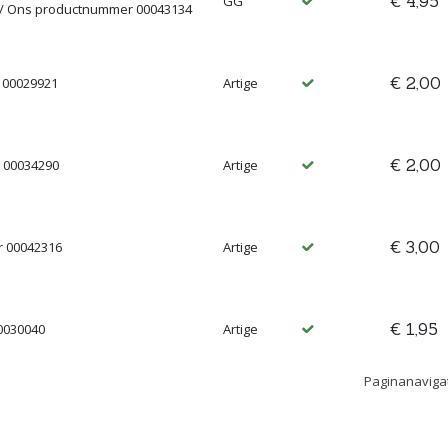
€ 4,95
GG
// Ons productnummer 00043134
€ 2,00
 00029921
Artige
€ 2,00
 00034290
Artige
€ 3,00
r 00042316
Artige
€ 1,95
0030040
Artige
Paginanaviga