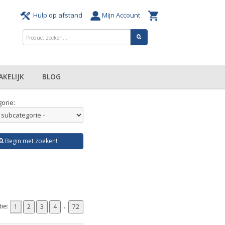
Hulp op afstand
Mijn Account
AKELIJK
BLOG
orie:
Begin met zoeken!
tie:
...