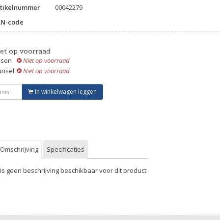
tikelnummer
00042279
AN-code
iet op voorraad
ssen
Niet op voorraad
unsel
Niet op voorraad
In winkelwagen leggen
Omschrijving
Specificaties
 is geen beschrijving beschikbaar voor dit product.