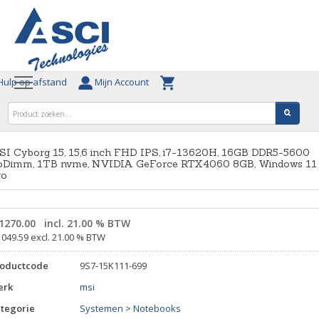
ulp op afstand
Mijn Account
SI Cyborg 15, 15,6 inch FHD IPS, i7-13620H, 16GB DDR5-5600
oDimm, 1TB nvme, NVIDIA GeForce RTX4060 8GB, Windows 11
ro
1270.00
incl. 21.00 % BTW
1049.59 excl. 21.00 % BTW
roductcode
9S7-15K111-699
erk
msi
tegorie
Systemen
>
Notebooks