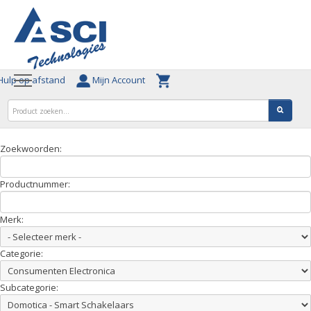
ulp op afstand
Mijn Account
Zoekwoorden:
Productnummer:
Merk:
Categorie:
Subcategorie: