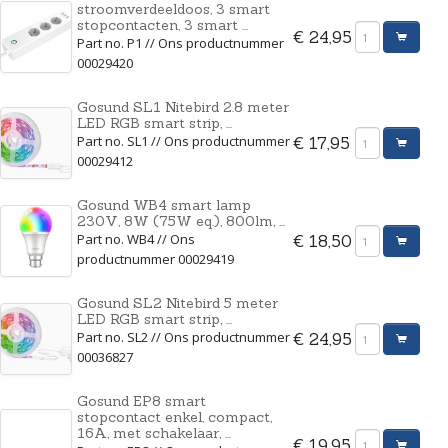
stroomverdeeldoos, 3 smart
stopcontacten, 3 smart ...
€ 24,95
Part no. P1 // Ons productnummer
00029420
Gosund SL1 Nitebird 2.8 meter
LED RGB smart strip, ...
Part no. SL1 // Ons productnummer
€ 17,95
00029412
Gosund WB4 smart lamp
230V, 8W (75W eq.), 800lm, ...
Part no. WB4 // Ons
€ 18,50
productnummer 00029419
Gosund SL2 Nitebird 5 meter
LED RGB smart strip, ...
Part no. SL2 // Ons productnummer
€ 24,95
00036827
Gosund EP8 smart
stopcontact enkel, compact,
16A, met schakelaar, ...
€ 19,95