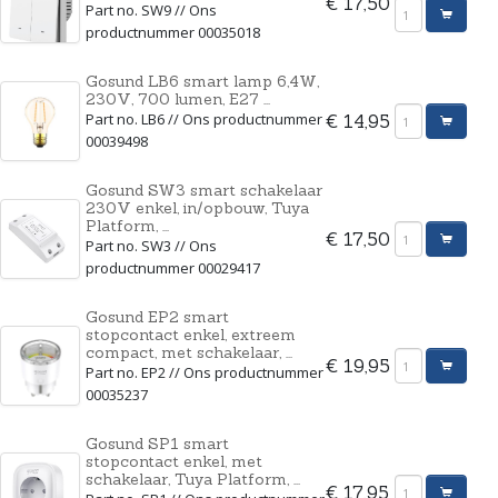
€ 17,50
Part no. SW9 // Ons
productnummer 00035018
Gosund LB6 smart lamp 6,4W,
230V, 700 lumen, E27 ...
Part no. LB6 // Ons productnummer
€ 14,95
00039498
Gosund SW3 smart schakelaar
230V enkel, in/opbouw, Tuya
Platform, ...
€ 17,50
Part no. SW3 // Ons
productnummer 00029417
Gosund EP2 smart
stopcontact enkel, extreem
compact, met schakelaar, ...
€ 19,95
Part no. EP2 // Ons productnummer
00035237
Gosund SP1 smart
stopcontact enkel, met
schakelaar, Tuya Platform, ...
€ 17,95