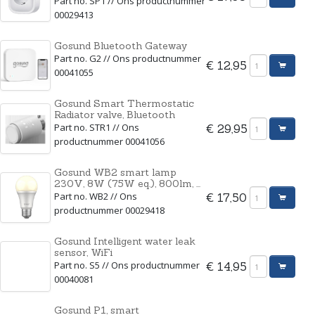
Part no. SP1 // Ons productnummer
00029413
Gosund Bluetooth Gateway
Part no. G2 // Ons productnummer
€ 12,95
00041055
Gosund Smart Thermostatic
Radiator valve, Bluetooth
Part no. STR1 // Ons
€ 29,95
productnummer 00041056
Gosund WB2 smart lamp
230V, 8W (75W eq.), 800lm, ...
Part no. WB2 // Ons
€ 17,50
productnummer 00029418
Gosund Intelligent water leak
sensor, WiFi
Part no. S5 // Ons productnummer
€ 14,95
00040081
Gosund P1, smart