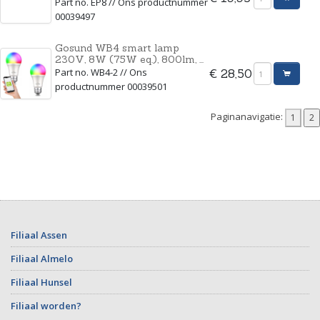
Part no. EP8 // Ons productnummer
00039497
Gosund WB4 smart lamp
230V, 8W (75W eq.), 800lm, ...
Part no. WB4-2 // Ons
€ 28,50
productnummer 00039501
Paginanavigatie:
Filiaal Assen
Filiaal Almelo
Filiaal Hunsel
Filiaal worden?