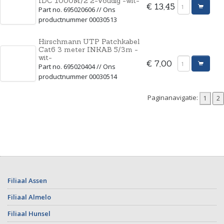
IDC 1000M/2 2-Voudig -wit-
€ 13,45
Part no. 695020606 // Ons
productnummer 00030513
Hirschmann UTP Patchkabel
Cat6 3 meter INKAB 5/3m -
wit-
€ 7,00
Part no. 695020404 // Ons
productnummer 00030514
Paginanavigatie:
Filiaal Assen
Filiaal Almelo
Filiaal Hunsel