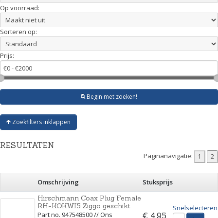
Op voorraad:
Sorteren op:
Prijs:
Begin met zoeken!
Zoekfilters inklappen
RESULTATEN
Paginanavigatie:
Omschrijving
Stuksprijs
Hirschmann Coax Plug Female
RH-KOKWI5 Ziggo geschikt
Snelselecteren
Part no. 947548500 // Ons
€ 4,95