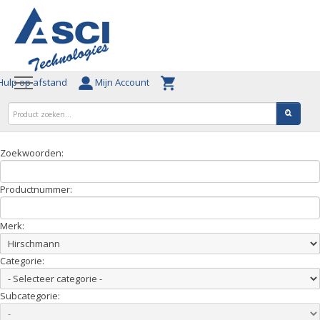
ulp op afstand
Mijn Account
Zoekwoorden:
Productnummer:
Merk:
Categorie:
Subcategorie: