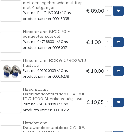
met een ingebouwde multitap
met 4 uitgangen ...
€ 89,00
Part no. RH-GHV20M // Ons
productnummer 00015398
Hirschmann SFC070 F-
connector schroef
Part no. 947388001 // Ons
€ 1,00
productnummer 00030571
Hirschmann KOKWI5/KOSWI5
Push on
Part no. 695020505 // Ons
€ 10,00
productnummer 00026278
Hirschmann
Datawandcontactdoos CAT6A
IDC 1000 M enkelvoudig -wit-
€ 10,95
Part no. 695020409 // Ons
productnummer 00030512
Hirschmann
Datawandcontactdoos CAT6A