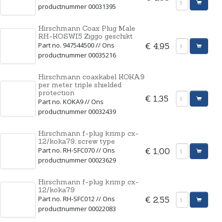
productnummer 00031395
Hirschmann Coax Plug Male
RH-KOSWI5 Ziggo geschikt
Part no. 947544500 // Ons
€ 4,95
productnummer 00035216
Hirschmann coaxkabel KOKA9
per meter triple shielded
protection
€ 1,35
Part no. KOKA9 // Ons
productnummer 00032439
Hirschmann f-plug krimp cx-
12/koka79, screw type
Part no. RH-SFC070 // Ons
€ 1,00
productnummer 00023629
Hirschmann f-plug krimp cx-
12/koka79
Part no. RH-SFC012 // Ons
€ 2,55
productnummer 00022083