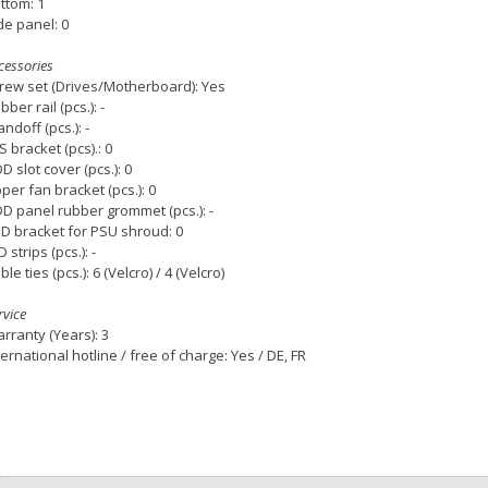
ttom: 1
de panel: 0
cessories
rew set (Drives/Motherboard): Yes
bber rail (pcs.): -
andoff (pcs.): -
S bracket (pcs).: 0
D slot cover (pcs.): 0
per fan bracket (pcs.): 0
D panel rubber grommet (pcs.): -
D bracket for PSU shroud: 0
D strips (pcs.): -
ble ties (pcs.): 6 (Velcro) / 4 (Velcro)
rvice
rranty (Years): 3
ternational hotline / free of charge: Yes / DE, FR