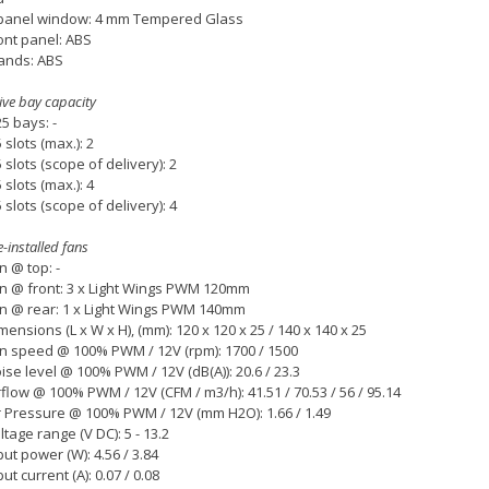
panel window: 4 mm Tempered Glass
ont panel: ABS
ands: ABS
ive bay capacity
25 bays: -
5 slots (max.): 2
5 slots (scope of delivery): 2
5 slots (max.): 4
5 slots (scope of delivery): 4
e-installed fans
n @ top: -
n @ front: 3 x Light Wings PWM 120mm
n @ rear: 1 x Light Wings PWM 140mm
mensions (L x W x H), (mm): 120 x 120 x 25 / 140 x 140 x 25
n speed @ 100% PWM / 12V (rpm): 1700 / 1500
ise level @ 100% PWM / 12V (dB(A)): 20.6 / 23.3
rflow @ 100% PWM / 12V (CFM / m3/h): 41.51 / 70.53 / 56 / 95.14
r Pressure @ 100% PWM / 12V (mm H2O): 1.66 / 1.49
ltage range (V DC): 5 - 13.2
put power (W): 4.56 / 3.84
put current (A): 0.07 / 0.08