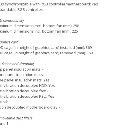
Ds synchronizable with RGB controller/motherboard: Yes
pandable RGB controller: -
U compatibility
ximum dimensions excl. bottom fan (mm): 258
ximum dimensions incl. bottom fan (mm): 225
aphics card
D cage (in height of graphics card) installed (mm): 369
D cage (in height of graphics card) removed (mm): 369
sulation and damping
p panel insulation mats: -
ont panel insulation mats: -
de panel insulation mats: Yes
ti-vibration decoupled HDD: Yes
ti-vibration decoupled fan: -
ti-vibration decoupled PSU: Yes
ti-vib
tion decoupled motherboard-tray: -
moveable dust filters
ont: 1