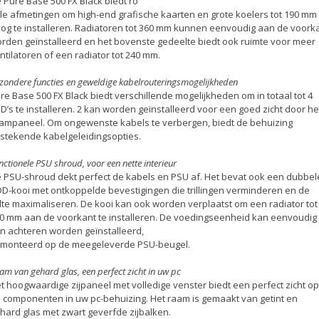
 Pure Base 500 FX Black biedt ro
le afmetingen om high-end grafische kaarten en grote koelers tot 190 mm
og te installeren. Radiatoren tot 360 mm kunnen eenvoudig aan de voork
rden geïnstalleerd en het bovenste gedeelte biedt ook ruimte voor meer
ntilatoren of een radiator tot 240 mm.
jzondere functies en geweldige kabelrouteringsmogelijkheden
re Base 500 FX Black biedt verschillende mogelijkheden om in totaal tot 4
D’s te installeren. 2 kan worden geïnstalleerd voor een goed zicht door he
ampaneel. Om ongewenste kabels te verbergen, biedt de behuizing
tstekende kabelgeleidingsopties.
nctionele PSU shroud, voor een nette interieur
 PSU-shroud dekt perfect de kabels en PSU af. Het bevat ook een dubbel
D-kooi met ontkoppelde bevestigingen die trillingen verminderen en de
ilte maximaliseren. De kooi kan ook worden verplaatst om een radiator tot
0 mm aan de voorkant te installeren. De voedingseenheid kan eenvoudig
n achteren worden geïnstalleerd,
monteerd op de meegeleverde PSU-beugel.
am van gehard glas, een perfect zicht in uw pc
t hoogwaardige zijpaneel met volledige venster biedt een perfect zicht op
 componenten in uw pc-behuizing. Het raam is gemaakt van getint en
hard glas met zwart geverfde zijbalken.