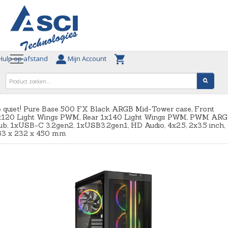
ulp op afstand
Mijn Account
 quiet! Pure Base 500 FX Black ARGB Mid-Tower case, Front
x120 Light Wings PWM, Rear 1x140 Light Wings PWM, PWM AR
b, 1xUSB-C 3.2gen2, 1xUSB3.2gen1, HD Audio, 4x2.5, 2x3.5 inch,
63 x 232 x 450 mm