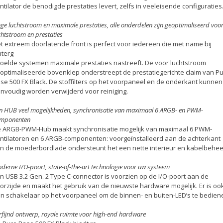
ntilator de benodigde prestaties levert, zelfs in veeleisende configuraties
ge luchtstroom en maximale prestaties, alle onderdelen zijn geoptimaliseerd voo
chtstroom en prestaties
t extreem doorlatende front is perfect voor iedereen die met name bij
terg
oelde systemen maximale prestaties nastreeft. De voor luchtstroom
optimaliseerde bovenklep onderstreept de prestatiegerichte claim van P
se 500 FX Black. De stoffilters op het voorpaneel en de onderkant kunnen
nvoudig worden verwijderd voor reiniging.
n HUB veel mogelijkheden, synchronisatie van maximaal 6 ARGB- en PWM-
mponenten
 ARGB-PWM-Hub maakt synchronisatie mogelijk van maximaal 6 PWM-
ntilatoren en 6 ARGB-componenten: voorgeïnstalleerd aan de achterkant
n de moederbordlade ondersteunt het een nette interieur en kabelbehee
derne I/O-poort, state-of-the-art technologie voor uw systeem
n USB 3.2 Gen. 2 Type C-connector is voorzien op de I/O-poort aan de
orzijde en maakt het gebruik van de nieuwste hardware mogelijk. Er is oo
n schakelaar op het voorpaneel om de binnen- en buiten-LED’s te bedien
rfijnd ontwerp, royale ruimte voor high-end hardware