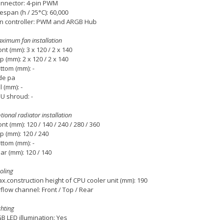
nnector: 4-pin PWM
fespan (h / 25°C): 60,000
n controller: PWM and ARGB Hub
ximum fan installation
ont (mm): 3 x 120 / 2 x 140
p (mm): 2 x 120 / 2 x 140
ttom (mm): -
de pa
l (mm): -
U shroud: -
tional radiator installation
ont (mm): 120 / 140 / 240 / 280 / 360
p (mm): 120 / 240
ttom (mm): -
ar (mm): 120 / 140
oling
x.construction height of CPU cooler unit (mm): 190
rflow channel: Front / Top / Rear
ghting
B LED illumination: Yes