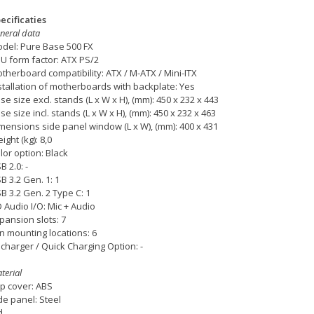
ecificaties
neral data
del: Pure Base 500 FX
U form factor: ATX PS/2
therboard compatibility: ATX / M-ATX / Mini-ITX
stallation of motherboards with backplate: Yes
se size excl. stands (L x W x H), (mm): 450 x 232 x 443
se size incl. stands (L x W x H), (mm): 450 x 232 x 463
mensions side panel window (L x W), (mm): 400 x 431
ight (kg): 8,0
lor option: Black
B 2.0: -
B 3.2 Gen. 1: 1
B 3.2 Gen. 2 Type C: 1
 Audio I/O: Mic + Audio
pansion slots: 7
n mounting locations: 6
 charger / Quick Charging Option: -
terial
p cover: ABS
de panel: Steel
d