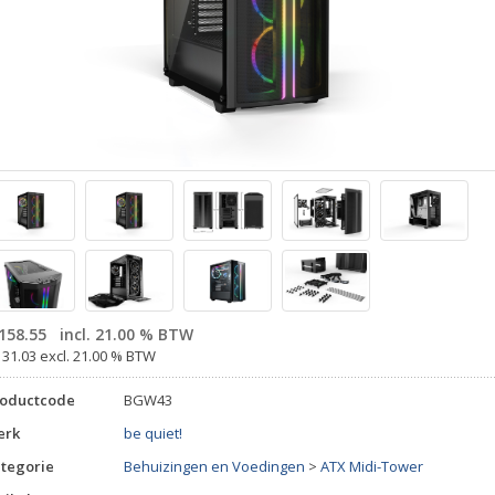
158.55
incl. 21.00 % BTW
131.03 excl. 21.00 % BTW
roductcode
BGW43
erk
be quiet!
tegorie
Behuizingen en Voedingen
>
ATX Midi-Tower