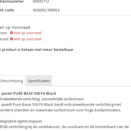
tikelnummer
00035712
AN-code
4260052189054
iet op voorraad
ssen
Niet op voorraad
unsel
Niet op voorraad
t product is helaas niet meer bestelbaar
Omschrijving
Specificaties
 quiet! PURE BASE 500 FX Black
drukwekkende verlichting, uitzonderlijke luchtstroom
 quietl! Pure Base 500 FX Black biedt indrukwekkende verlichting met
erdere standen en maximale luchtstroom voor hoge koelprestaties.
langrijkste eigenschappen
ARGB-verlichting bij de ventilatoren, de voorkant en de binnenkant van de