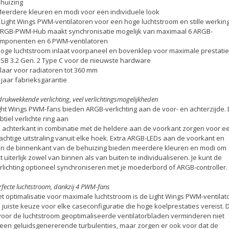
huizing
Meerdere kleuren en modi voor een individuele look
4 Light Wings PWM-ventilatoren voor een hoge luchtstroom en stille werkin
ARGB-PWM-Hub maakt synchronisatie mogelijk van maximaal 6 ARGB-
mponenten en 6 PWM-ventilatoren
Hoge luchtstroom inlaat voorpaneel en bovenklep voor maximale prestati
USB 3.2 Gen. 2 Type C voor de nieuwste hardware
Klaar voor radiatoren tot 360 mm
3 jaar fabrieksgarantie
drukwekkende verlichting, veel verlichtingsmogelijkheden
ght Wings PWM-fans bieden ARGB-verlichting aan de voor- en achterzijde.
btiel verlichte ring aan
 achterkant in combinatie met de heldere aan de voorkant zorgen voor e
achtige uitstraling vanuit elke hoek. Extra ARGB-LEDs aan de voorkant en
n de binnenkant van de behuizing bieden meerdere kleuren en modi om
t uiterlijk zowel van binnen als van buiten te individualiseren. Je kunt de
rlichting optioneel synchroniseren met je moederbord of ARGB-controller.
rfecte luchtstroom, dankzij 4 PWM-fans
t optimalisatie voor maximale luchtstroom is de Light Wings PWM-ventilat
 juiste keuze voor elke caseconfiguratie die hoge koelprestaties vereist. 
voor de luchtstroom geoptimaliseerde ventilatorbladen verminderen niet
leen geluidsgenererende turbulenties, maar zorgen er ook voor dat de