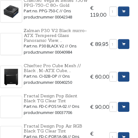
Chieftec Vega M Series 750W
PPG-750-C 80+ Gold
€
Part no. PPG-750-C // Ons
119,00
productnummer 00042348
Zalman P30 V2 Black micro-
ATX Tempered Glass
Panoramic View, ...
€ 89,95
Part no. P30 BLACK V2 // Ons
productnummer 00040984
Chieftec Pro Cube Mesh //
Black , M-ATX Cube, ...
Part no. CI-02B-OP // Ons
€ 60,00
productnummer 00040250
Fractal Design Pop Silent
Black TG Clear Tint
Part no. FD-C-POS1A-02 // Ons
€ 90,00
productnummer 00037706
Fractal Design Pop Air RGB
Black TG Clear Tint
€
Part no. FD-C-POR1A-06 // Ons