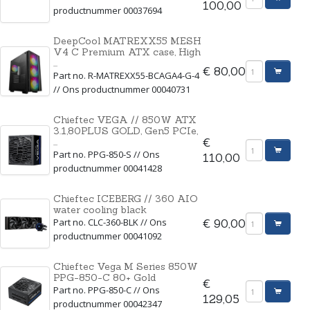
100,00
productnummer 00037694
DeepCool MATREXX55 MESH
V4 C Premium ATX case, High
...
€ 80,00
Part no. R-MATREXX55-BCAGA4-G-4
// Ons productnummer 00040731
Chieftec VEGA // 850W ATX
3.1,80PLUS GOLD, Gen5 PCIe,
...
€
Part no. PPG-850-S // Ons
110,00
productnummer 00041428
Chieftec ICEBERG // 360 AIO
water cooling black
Part no. CLC-360-BLK // Ons
€ 90,00
productnummer 00041092
Chieftec Vega M Series 850W
PPG-850-C 80+ Gold
€
Part no. PPG-850-C // Ons
129,05
productnummer 00042347