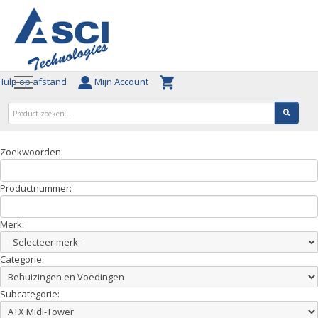
ulp op afstand
Mijn Account
Zoekwoorden:
Productnummer:
Merk:
Categorie:
Subcategorie: