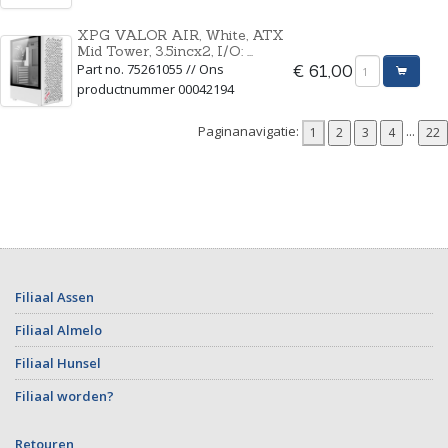
XPG VALOR AIR, White, ATX
Mid Tower, 3.5incx2, I/O: ...
Part no. 75261055 // Ons
€ 61,00
productnummer 00042194
Paginanavigatie:
...
Filiaal Assen
Filiaal Almelo
Filiaal Hunsel
Filiaal worden?
Retouren