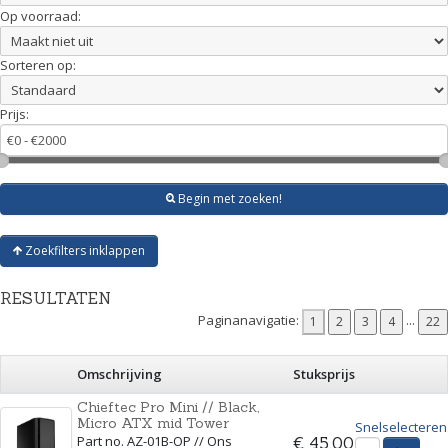
Op voorraad:
Sorteren op:
Prijs:
Begin met zoeken!
Zoekfilters inklappen
RESULTATEN
Paginanavigatie:
...
Omschrijving
Stuksprijs
Chieftec Pro Mini // Black,
Micro ATX mid Tower
Snelselecteren
Part no. AZ-01B-OP // Ons
€ 45,00