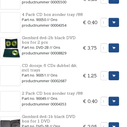
productnummer 00005500
4 Pack CD box zonder tray /88
Part no. 90050 // Ons
€ 0,40
productnummer 00004354
Gembird dvd-2b black DVD
box for 2 pcs
Part no. DVD-2B // Ons
€ 3,75
productnummer 00008829
CD doosje, 6 CDs dubbel dik,
incl. trays
Part no. 90051 // Ons
€ 1,25
productnummer 00002687
2 Pack CD box zonder tray /88
Part no. 90049 // Ons
€ 0,40
productnummer 00004353
Gembird dvd-1b black DVD
box for 1 DVD
Part no. DVD-1B // Ons
€ 2,95