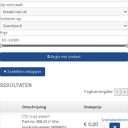
Op voorraad:
Sorteren op:
Prijs:
Begin met zoeken!
Zoekfilters inklappen
RESULTATEN
Paginanavigatie:
Omschrijving
Stuksprijs
CD tray zwart
Snelselecteren
Part no. 900.23 // Ons
€ 0,20
productnummer 00004352