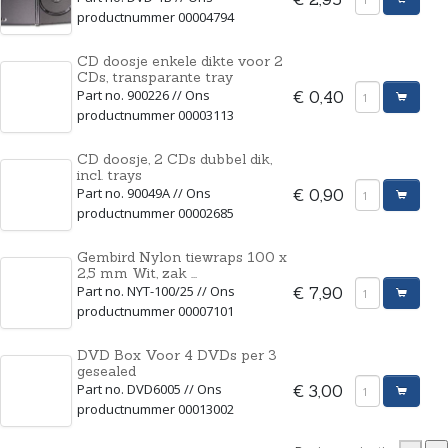
productnummer 00004794
CD doosje enkele dikte voor 2
CDs, transparante tray
Part no. 900226 // Ons
€ 0,40
productnummer 00003113
CD doosje, 2 CDs dubbel dik,
incl. trays
Part no. 90049A // Ons
€ 0,90
productnummer 00002685
Gembird Nylon tiewraps 100 x
2,5 mm Wit, zak ...
Part no. NYT-100/25 // Ons
€ 7,90
productnummer 00007101
DVD Box Voor 4 DVDs per 3
gesealed
Part no. DVD6005 // Ons
€ 3,00
productnummer 00013002