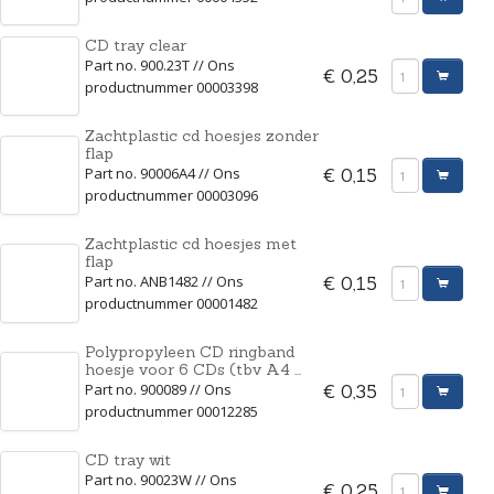
CD tray clear
Part no. 900.23T // Ons
€ 0,25
productnummer 00003398
Zachtplastic cd hoesjes zonder
flap
Part no. 90006A4 // Ons
€ 0,15
productnummer 00003096
Zachtplastic cd hoesjes met
flap
Part no. ANB1482 // Ons
€ 0,15
productnummer 00001482
Polypropyleen CD ringband
hoesje voor 6 CDs (tbv A4 ...
Part no. 900089 // Ons
€ 0,35
productnummer 00012285
CD tray wit
Part no. 90023W // Ons
€ 0,25