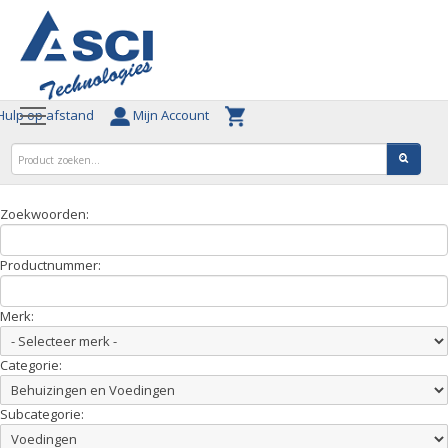
ulp op afstand
Mijn Account
Zoekwoorden:
Productnummer:
Merk:
Categorie:
Subcategorie: