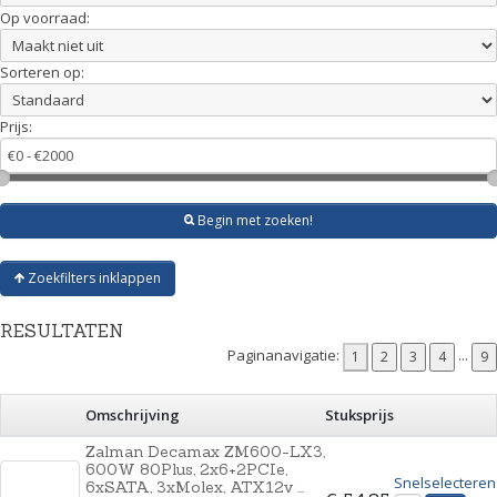
Op voorraad:
Sorteren op:
Prijs:
Begin met zoeken!
Zoekfilters inklappen
RESULTATEN
Paginanavigatie:
...
Omschrijving
Stuksprijs
Zalman Decamax ZM600-LX3,
600W 80Plus, 2x6+2PCIe,
Snelselecteren
6xSATA, 3xMolex, ATX12v ...