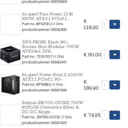
productnummer 00039669
be quiet! Pure Power 13 M
650W, ATX3.1 PCIe5.1, ...
€
Part no. BP025EU // Ons
118,20
productnummer 00042895
XPG PROBE, Black, 80+,
Bronze, Non-Modular, 700W,
ATX24x1, EPS ...
€ 60,00
Part no. 75261557 // Ons
productnummer 00042441
be quiet! Power Zone 2 1000W,
ATX3.1 PCIe5.1, 80+ ...
€
Part no. BP008EU // Ons
189,90
productnummer 00041990
Zalman ZM700-GV2SE 700W
80PLUS Cybenetics Silver A,
DC-DC, Single ...
€ 74,95
Part no. ZM700-GV2SE // Ons
productnummer 00041425