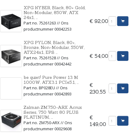
XPG KYBER, Black, 80+ Gold,
Non-Modular, 850W, ATX
24x1, ...
€ 92,00
Part no. 75261263 // Ons
productnummer 00042253
XPG PYLON, Black, 80+,
Bronze, Non-Modular, 550W,
ATX24x1, EPS ...
€ 54,00
Part no. 75261528 // Ons
productnummer 00042442
be quiet! Pure Power 13 M
1000W, ATX3.1 PCIe5.1, ...
€
Part no. BP028EU // Ons
230,55
productnummer 00042893
Zalman ZM750-ARX Acrux
Series, 750 Watt 80 PLUS
PLATINUM, ...
€
Part no. ZM750-ARX // Ons
149,00
productnummer 00029608