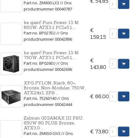
€ 54,85
Part no. ZM600-LX3 // Ons
productnummer 00040787
be quiet! Pure Power 13 M
850W, ATX3.1 PCIe5.1, ...
€
Part no. BP027EU // Ons
159,15
productnummer 00042896
be quiet! Pure Power 13 M
750W, ATX3.1 PCIe5.1, ...
€
Part no. BP026EU // Ons
143,80
productnummer 00042696
XPG PYLON, Black, 80+,
Bronze, Non-Modular, 750W,
ATX24x1, EPS ...
€ 66,00
Part no. 75260140 // Ons
productnummer 00042444
Zalman GIGAMAX III PSU,
650W 80 PLUS Bronze,
ATX3.0 ...
€ 73,80
Part no. ZM650-GV3 // Ons