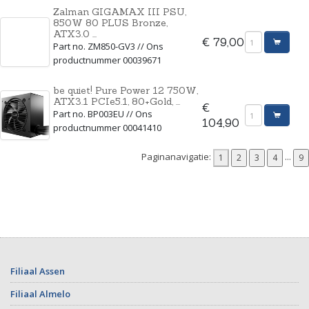
Zalman GIGAMAX III PSU,
850W 80 PLUS Bronze,
ATX3.0 ...
€ 79,00
Part no. ZM850-GV3 // Ons
productnummer 00039671
be quiet! Pure Power 12 750W,
ATX3.1 PCIe5.1, 80+Gold, ...
€
Part no. BP003EU // Ons
104,90
productnummer 00041410
Paginanavigatie:
...
Filiaal Assen
Filiaal Almelo