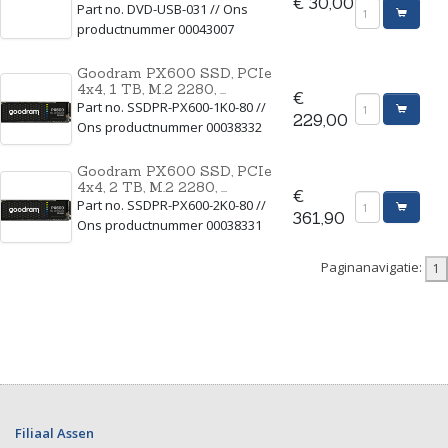
€ 30,00
Part no. DVD-USB-031 // Ons
productnummer 00043007
Goodram PX600 SSD, PCIe
4x4, 1 TB, M.2 2280, ...
€
Part no. SSDPR-PX600-1K0-80 //
229,00
Ons productnummer 00038332
Goodram PX600 SSD, PCIe
4x4, 2 TB, M.2 2280, ...
€
Part no. SSDPR-PX600-2K0-80 //
361,90
Ons productnummer 00038331
Paginanavigatie:
Filiaal Assen