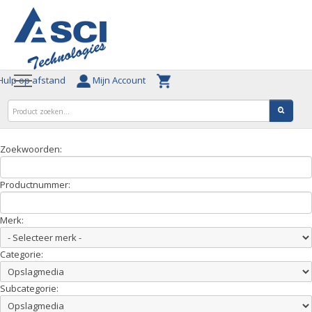
ulp op afstand
Mijn Account
Zoekwoorden:
Productnummer:
Merk:
Categorie:
Subcategorie: