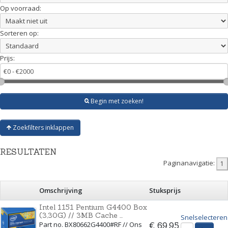
Op voorraad:
Sorteren op:
Prijs:
Begin met zoeken!
Zoekfilters inklappen
RESULTATEN
Paginanavigatie:
Omschrijving
Stuksprijs
Intel 1151 Pentium G4400 Box
(3,30G) // 3MB Cache ...
Snelselecteren
Part no. BX80662G4400#RF // Ons
€ 69,95