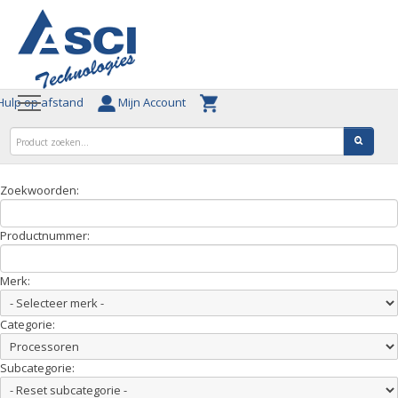
ulp op afstand
Mijn Account
Zoekwoorden:
Productnummer:
Merk:
Categorie:
Subcategorie: