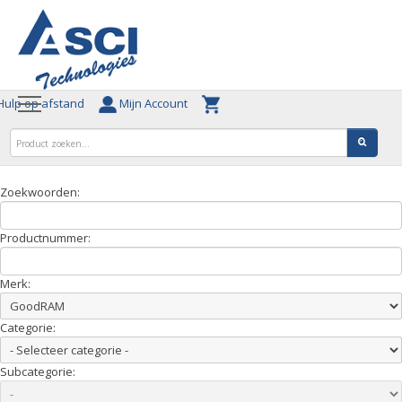
ulp op afstand
Mijn Account
Zoekwoorden:
Productnummer:
Merk:
Categorie:
Subcategorie: