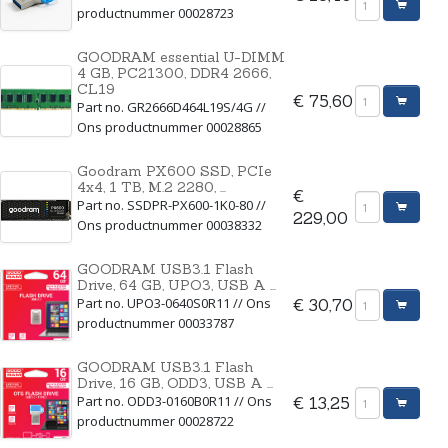
productnummer 00028723
GOODRAM essential U-DIMM
4 GB, PC21300, DDR4 2666,
CL19
€ 75,60
Part no. GR2666D464L19S/4G //
Ons productnummer 00028865
Goodram PX600 SSD, PCIe
4x4, 1 TB, M.2 2280, ...
€
Part no. SSDPR-PX600-1K0-80 //
229,00
Ons productnummer 00038332
GOODRAM USB3.1 Flash
Drive, 64 GB, UPO3, USB A ...
Part no. UPO3-0640S0R11 // Ons
€ 30,70
productnummer 00033787
GOODRAM USB3.1 Flash
Drive, 16 GB, ODD3, USB A ...
Part no. ODD3-0160B0R11 // Ons
€ 13,25
productnummer 00028722