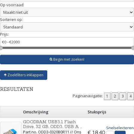
Op voorraad:
Sorteren op:
Prijs:
Begin met zoeken!
Zoekfilters inklappen
RESULTATEN
Paginanavigatie:
Omschrijving
Stuksprijs
GOODRAM USB3.1 Flash
Drive, 32 GB, ODD3, USB A ...
Snelselecteren
Part no. ODD3-0320B0R11 // Ons
€ 18,40