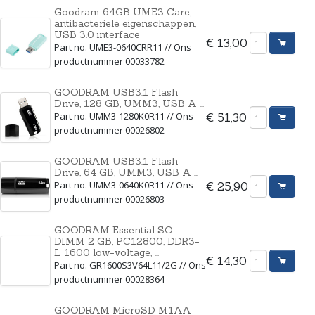
Goodram 64GB UME3 Care,
antibacteriele eigenschappen,
USB 3.0 interface
€ 13,00
Part no. UME3-0640CRR11 // Ons
productnummer 00033782
GOODRAM USB3.1 Flash
Drive, 128 GB, UMM3, USB A ...
Part no. UMM3-1280K0R11 // Ons
€ 51,30
productnummer 00026802
GOODRAM USB3.1 Flash
Drive, 64 GB, UMM3, USB A ...
Part no. UMM3-0640K0R11 // Ons
€ 25,90
productnummer 00026803
GOODRAM Essential SO-
DIMM 2 GB, PC12800, DDR3-
L 1600 low-voltage, ...
€ 14,30
Part no. GR1600S3V64L11/2G // Ons
productnummer 00028364
GOODRAM MicroSD M1AA