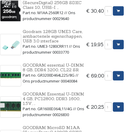
(SecureDigital) 256GB SDXC
Class 10, UHS-I ...
€ 30,40
Part no. M1AA-2560R12 // Ons
productnummer 00029640
Goodram 128GB UME3 Care,
antibacteriele eigenschappen,
USB 3.0 interface
€ 19,95
Part no. UME3-1280CRR11 // Ons
productnummer 00033770
GOODRAM essential U-DIMM
8 GB, DDR4 3200, CL22 SR
Part no. GR3200D464L22S/8G //
€ 69,00
Ons productnummer 00040084
GOODRAM Essential U-DIMM
4 GB, PC12800, DDR3 1600,
1.5V, ...
€ 20,25
Part no. GR1600D364L11/4G // Ons
productnummer 00026830
GOODRAM MicroSD M1AA