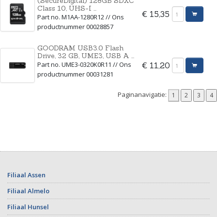
(SecureDigital) 128GB SDXC
Class 10, UHS-I ...
€ 15,35
Part no. M1AA-1280R12 // Ons
productnummer 00028857
GOODRAM USB3.0 Flash
Drive, 32 GB, UME3, USB A ...
Part no. UME3-0320K0R11 // Ons
€ 11,20
productnummer 00031281
Paginanavigatie:
Filiaal Assen
Filiaal Almelo
Filiaal Hunsel