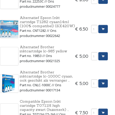
Part no. 22253C // Ons
productnummer 00024777
Alternatief Epson Inkt
cartridge T1282 cyaan14ml
(100% compatibel) (SX420W)
€ 6,50
Part no. CNT1282 // Ons
productnummer 00022642
Alternatief Brother
inktcartridge lc-985 yellow
Part no. 19853 // Ons
€ 5,00
productnummer 00021325
Alternatief Brother
inktcartridge lc-1000C cyaan,
ook geschikt als vervanger ...
€ 5,00
Part no. CNLC-1000C // Ons
productnummer 00017134
Compatible Epson Inkt
cartridge T0711H high
capacity zwart (huismerk) ...
€ 7,50
Part no. T0711H (71-1H) // Ons