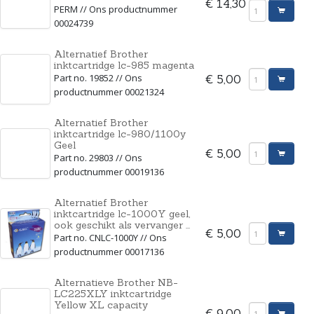
€ 14,30
PERM // Ons productnummer
00024739
Alternatief Brother
inktcartridge lc-985 magenta
Part no. 19852 // Ons
€ 5,00
productnummer 00021324
Alternatief Brother
inktcartridge lc-980/1100y
Geel
€ 5,00
Part no. 29803 // Ons
productnummer 00019136
Alternatief Brother
inktcartridge lc-1000Y geel,
ook geschikt als vervanger ...
€ 5,00
Part no. CNLC-1000Y // Ons
productnummer 00017136
Alternatieve Brother NB-
LC225XLY inktcartridge
Yellow XL capacity
€ 9,00