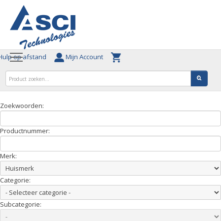
ulp op afstand
Mijn Account
Zoekwoorden:
Productnummer:
Merk:
Categorie:
Subcategorie: