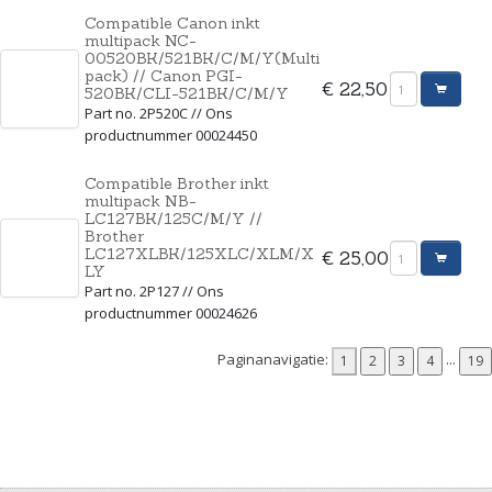
Compatible Canon inkt
multipack NC-
00520BK/521BK/C/M/Y(Multi
pack) // Canon PGI-
€ 22,50
520BK/CLI-521BK/C/M/Y
Part no. 2P520C // Ons
productnummer 00024450
Compatible Brother inkt
multipack NB-
LC127BK/125C/M/Y //
Brother
LC127XLBK/125XLC/XLM/X
€ 25,00
LY
Part no. 2P127 // Ons
productnummer 00024626
Paginanavigatie:
...