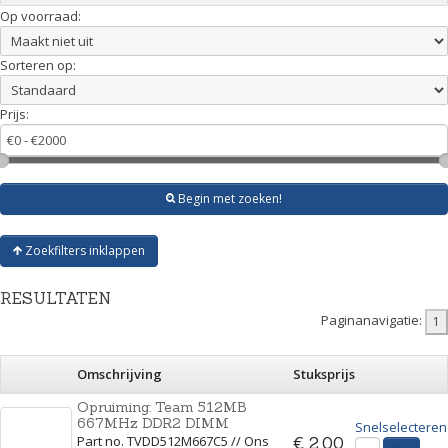
Op voorraad:
Sorteren op:
Prijs:
Begin met zoeken!
Zoekfilters inklappen
RESULTATEN
Paginanavigatie:
Omschrijving
Stuksprijs
Opruiming: Team 512MB
667MHz DDR2 DIMM
Snelselecteren
Part no. TVDD512M667C5 // Ons
€ 2,00