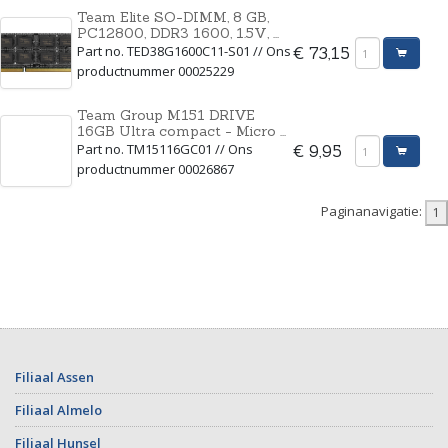
Team Elite SO-DIMM, 8 GB,
PC12800, DDR3 1600, 1.5V, ...
Part no. TED38G1600C11-S01 // Ons
€ 73,15
productnummer 00025229
Team Group M151 DRIVE
16GB Ultra compact - Micro ...
Part no. TM15116GC01 // Ons
€ 9,95
productnummer 00026867
Paginanavigatie:
Filiaal Assen
Filiaal Almelo
Filiaal Hunsel