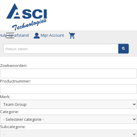
ulp op afstand
Mijn Account
Zoekwoorden:
Productnummer:
Merk:
Categorie:
Subcategorie: