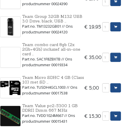
productnummer 00024390
Team Group 32GB M132 USB
3.0 Drive, black, USB ...
Part no. TM13232GB01 // Ons
€ 19,95
productnummer 00024120
Team combo card 8gb (2x
2Gb+4Gb) inclusief all-in-one
card ...
€ 35,00
Part no. SAC1F8ZBXTB // Ons
productnummer 00019334
Team Micro SDHC 4 GB (Class
10) met SD ...
Part no. TUSDH4GCL1003 // Ons
€ 5,00
productnummer 00017538
Team Value pc2-5300 1 GB
DDRII Dimm 667 MHz
Part no. TVDD1024M667 // Ons
€ 15,30
productnummer 00015431