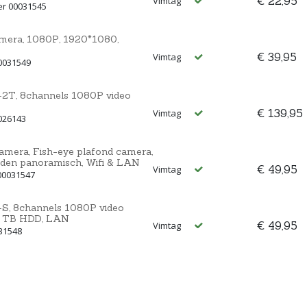
€ 22,95
Vimtag
er 00031545
mera, 1080P, 1920*1080,
€ 39,95
Vimtag
0031549
2T, 8channels 1080P video
€ 139,95
Vimtag
026143
mera, Fish-eye plafond camera,
aden panoramisch, Wifi & LAN
€ 49,95
Vimtag
00031547
S, 8channels 1080P video
 4 TB HDD, LAN
€ 49,95
Vimtag
31548