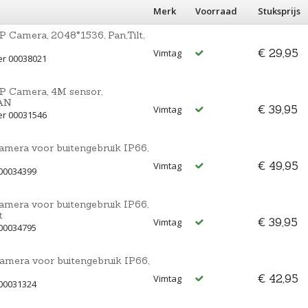
Merk
Voorraad
Stuksprijs
 Camera, 2048*1536, Pan,Tilt,
€ 29,95
Vimtag
er 00038021
P Camera, 4M sensor,
LAN
€ 39,95
Vimtag
er 00031546
mera voor buitengebruik IP66,
€ 49,95
Vimtag
 00034399
mera voor buitengebruik IP66,
t
€ 39,95
Vimtag
 00034795
mera voor buitengebruik IP66,
€ 42,95
Vimtag
 00031324