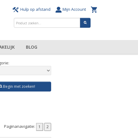
Hulp op afstand
Mijn Account
AKELIJK
BLOG
orie:
Begin met zoeken!
Paginanavigatie: