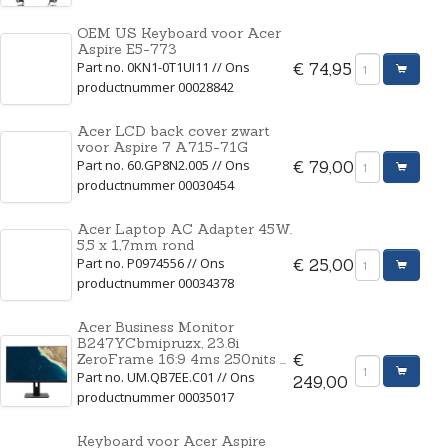
OEM US Keyboard voor Acer
Aspire E5-773
Part no. 0KN1-0T1UI11 // Ons
€ 74,95
productnummer 00028842
Acer LCD back cover zwart
voor Aspire 7 A715-71G
Part no. 60.GP8N2.005 // Ons
€ 79,00
productnummer 00030454
Acer Laptop AC Adapter 45W.
5,5 x 1,7mm rond
Part no. P0974556 // Ons
€ 25,00
productnummer 00034378
Acer Business Monitor
B247YCbmipruzx, 23.8i
ZeroFrame 16:9 4ms 250nits ...
€
Part no. UM.QB7EE.C01 // Ons
249,00
productnummer 00035017
Keyboard voor Acer Aspire