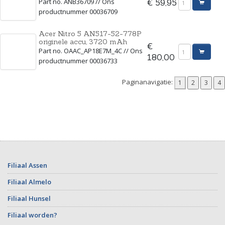
Part no. ANB36709 // Ons
€ 59,95
productnummer 00036709
Acer Nitro 5 AN517-52-778P
originele accu, 3720 mAh
€
Part no. OAAC_AP18E7M_4C // Ons
180,00
productnummer 00036733
Paginanavigatie:
Filiaal Assen
Filiaal Almelo
Filiaal Hunsel
Filiaal worden?