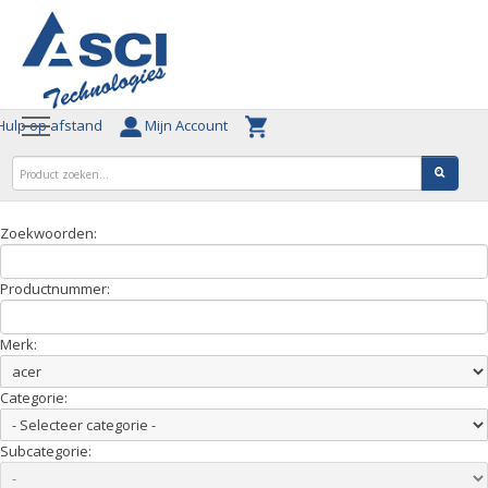
ulp op afstand
Mijn Account
Zoekwoorden:
Productnummer:
Merk:
Categorie:
Subcategorie: