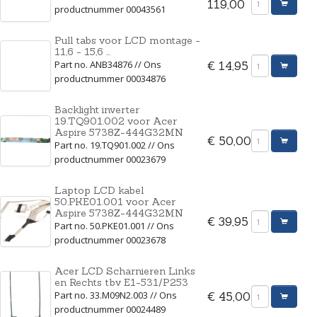
119,00
productnummer 00043561
Pull tabs voor LCD montage -
11,6 - 15,6 ...
Part no. ANB34876 // Ons
€ 14,95
productnummer 00034876
Backlight inverter
19.TQ901.002 voor Acer
Aspire 5738Z-444G32MN
€ 50,00
Part no. 19.TQ901.002 // Ons
productnummer 00023679
Laptop LCD kabel
50.PKE01.001 voor Acer
Aspire 5738Z-444G32MN
€ 39,95
Part no. 50.PKE01.001 // Ons
productnummer 00023678
Acer LCD Scharnieren Links
en Rechts tbv E1-531/P253
Part no. 33.M09N2.003 // Ons
€ 45,00
productnummer 00024489