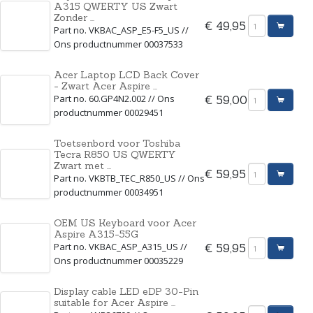
A315 QWERTY US Zwart
Zonder ...
€ 49,95
Part no. VKBAC_ASP_E5-F5_US //
Ons productnummer 00037533
Acer Laptop LCD Back Cover
- Zwart Acer Aspire ...
Part no. 60.GP4N2.002 // Ons
€ 59,00
productnummer 00029451
Toetsenbord voor Toshiba
Tecra R850 US QWERTY
Zwart met ...
€ 59,95
Part no. VKBTB_TEC_R850_US // Ons
productnummer 00034951
OEM US Keyboard voor Acer
Aspire A315-55G
Part no. VKBAC_ASP_A315_US //
€ 59,95
Ons productnummer 00035229
Display cable LED eDP 30-Pin
suitable for Acer Aspire ...