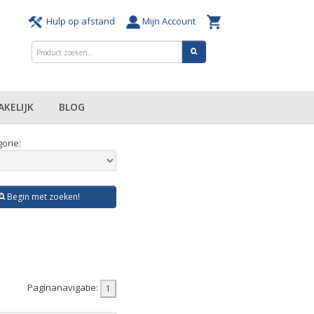
Hulp op afstand
Mijn Account
AKELIJK
BLOG
orie:
Begin met zoeken!
Paginanavigatie: