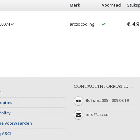
Merk
Voorraad
Stuksp
€ 4,9
00007474
arctic cooling
CONTACTINFORMATIE
n
Bel ons:
085 - 009 08 19
opties
Policy
info@asci.nl
ne voorwaarden
j ASCI