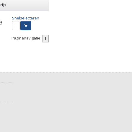
rijs
Snelselecteren
5
Paginanavigatie: