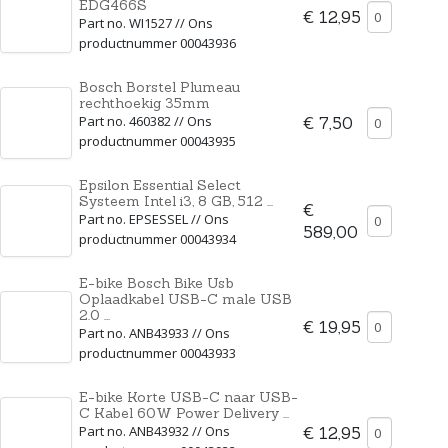
EDG466S
€ 12,95
Part no. WI1527 // Ons
productnummer 00043936
Bosch Borstel Plumeau
rechthoekig 35mm
Part no. 460382 // Ons
€ 7,50
productnummer 00043935
Epsilon Essential Select
Systeem Intel i3, 8 GB, 512 ...
€
Part no. EPSESSEL // Ons
589,00
productnummer 00043934
E-bike Bosch Bike Usb
Oplaadkabel USB-C male USB
2.0 ...
€ 19,95
Part no. ANB43933 // Ons
productnummer 00043933
E-bike Korte USB-C naar USB-
C Kabel 60W Power Delivery ...
Part no. ANB43932 // Ons
€ 12,95