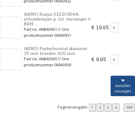
productnummer 00043932
ASWO Suspa 01230454A
schokdemper p. 1st. vervanger v
BSH ...
€ 19,95
Part no. ANB43931 // Ons
productnummer 00043931
ASWO Parketborstel diameter
35 mm breedte 300 mm
Part no. ANB43930 // Ons
€ 9,95
productnummer 00043930
Aantallen
toevoegen
Paginanavigatie: