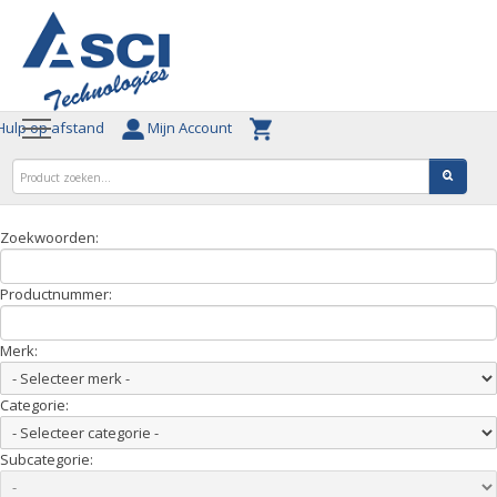
ulp op afstand
Mijn Account
Zoekwoorden:
Productnummer:
Merk:
Categorie:
Subcategorie: