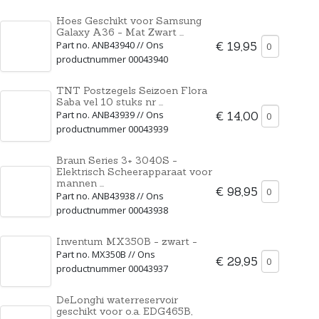
Hoes Geschikt voor Samsung
Galaxy A36 - Mat Zwart ...
Part no. ANB43940 // Ons
€ 19,95
productnummer 00043940
TNT Postzegels Seizoen Flora
Saba vel 10 stuks nr ...
Part no. ANB43939 // Ons
€ 14,00
productnummer 00043939
Braun Series 3+ 3040S -
Elektrisch Scheerapparaat voor
mannen ...
€ 98,95
Part no. ANB43938 // Ons
productnummer 00043938
Inventum MX350B - zwart -
Part no. MX350B // Ons
€ 29,95
productnummer 00043937
DeLonghi waterreservoir
geschikt voor o.a. EDG465B,