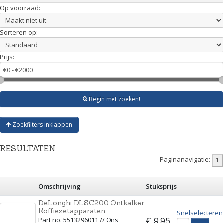
Op voorraad:
Sorteren op:
Prijs:
Begin met zoeken!
Zoekfilters inklappen
RESULTATEN
Paginanavigatie:
Omschrijving
Stuksprijs
DeLonghi DLSC200 Ontkalker
Koffiezetapparaten
Snelselecteren
Part no. 5513296011 // Ons
€ 9,95