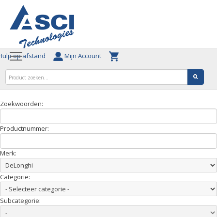
ulp op afstand
Mijn Account
Zoekwoorden:
Productnummer:
Merk:
Categorie:
Subcategorie: