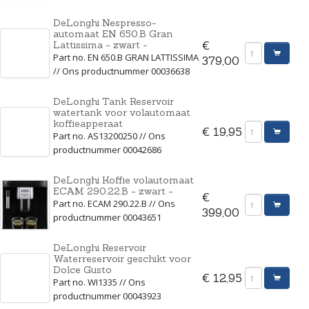
DeLonghi Nespresso-
automaat EN 650.B Gran
Lattissima - zwart -
€
Part no. EN 650.B GRAN LATTISSIMA
379,00
// Ons productnummer 00036638
DeLonghi Tank Reservoir
watertank voor volautomaat
koffieapperaat
€ 19,95
Part no. AS13200250 // Ons
productnummer 00042686
DeLonghi Koffie volautomaat
ECAM 290.22.B - zwart -
€
Part no. ECAM 290.22.B // Ons
399,00
productnummer 00043651
DeLonghi Reservoir
Waterreservoir geschikt voor
Dolce Gusto
€ 12,95
Part no. WI1335 // Ons
productnummer 00043923