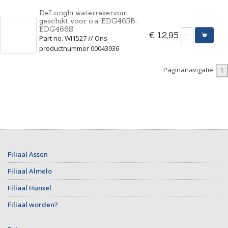
DeLonghi waterreservoir
geschikt voor o.a. EDG465B,
EDG466S
€ 12,95
Part no. WI1527 // Ons
productnummer 00043936
Paginanavigatie:
Filiaal Assen
Filiaal Almelo
Filiaal Hunsel
Filiaal worden?