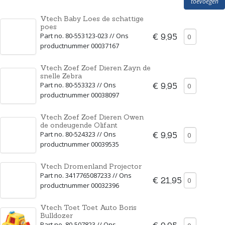
toevoegen
Vtech Baby Loes de schattige
poes
Part no. 80-553123-023 // Ons
€ 9,95
productnummer 00037167
Vtech Zoef Zoef Dieren Zayn de
snelle Zebra
Part no. 80-553323 // Ons
€ 9,95
productnummer 00038097
Vtech Zoef Zoef Dieren Owen
de ondeugende Olifant
Part no. 80-524323 // Ons
€ 9,95
productnummer 00039535
Vtech Dromenland Projector
Part no. 3417765087233 // Ons
€ 21,95
productnummer 00032396
Vtech Toet Toet Auto Boris
Bulldozer
Part no. 80-507823 // Ons