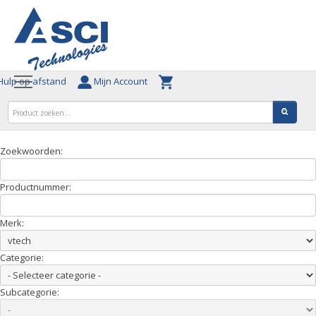
ulp op afstand
Mijn Account
Zoekwoorden:
Productnummer:
Merk:
Categorie:
Subcategorie: