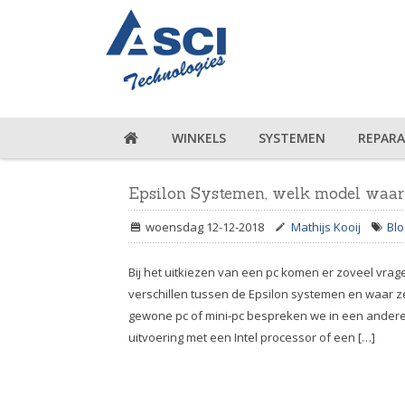
WINKELS
SYSTEMEN
REPARA
Epsilon Systemen, welk model waa
woensdag 12-12-2018
Mathijs Kooij
Blo
Bij het uitkiezen van een pc komen er zoveel vra
verschillen tussen de Epsilon systemen en waar ze
gewone pc of mini-pc bespreken we in een andere
uitvoering met een Intel processor of een […]