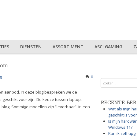
TIES
DIENSTEN
ASSORTIMENT
ASCI GAMING
Z
rom
g
0
gen aanbod. In deze blog bespreken we de
 geschikt voor zijn. De keuze tussen laptop,
RECENTE BER
 blog. Sommige modellen zijn “leverbaar” in een
Wat als mijn ha
geschikt is vo
Is mijn hardwar
Windows 11?
Kan ik zelf up