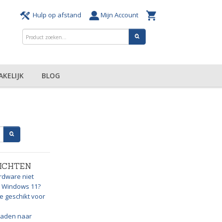
Hulp op afstand
Mijn Account
AKELIJK
BLOG
ICHTEN
rdware niet
or Windows 11?
e geschikt voor
graden naar