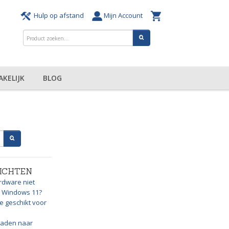
Hulp op afstand
Mijn Account
AKELIJK
BLOG
ICHTEN
rdware niet
or Windows 11?
e geschikt voor
graden naar