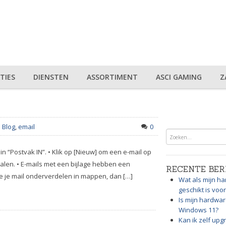
TIES
DIENSTEN
ASSORTIMENT
ASCI GAMING
Z
Blog
,
email
0
 in “Postvak IN”. • Klik op [Nieuw] om een e-mail op
e halen. • E-mails met een bijlage hebben een
RECENTE BER
l je je mail onderverdelen in mappen, dan […]
Wat als mijn ha
geschikt is vo
Is mijn hardwar
Windows 11?
Kan ik zelf up