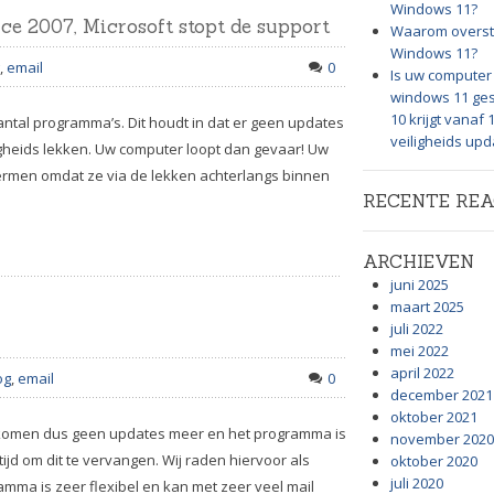
Windows 11?
ice 2007, Microsoft stopt de support
Waarom overst
Windows 11?
,
email
0
Is uw computer 
windows 11 ge
10 krijgt vanaf
ntal programma’s. Dit houdt in dat er geen updates
veiligheids up
gheids lekken. Uw computer loopt dan gevaar! Uw
ermen omdat ze via de lekken achterlangs binnen
RECENTE REA
ARCHIEVEN
juni 2025
maart 2025
juli 2022
mei 2022
april 2022
og
,
email
0
december 2021
oktober 2021
r komen dus geen updates meer en het programma is
november 2020
ijd om dit te vervangen. Wij raden hiervoor als
oktober 2020
juli 2020
mma is zeer flexibel en kan met zeer veel mail