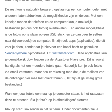
waard zijn om te bewaren, direct weg.
De rest kun je natuurlijk bewaren, opslaan op een computer, delen met
anderen, laten afdrukken, de mogelijkheden zijn eindeloos. Met een
kabeltje tussen de telefoon en de computer kun
j
e makkelijk
bestanden (en dus ook foto’s) overhevelen. Een andere mogelijkheid
is de foto’s op te slaan op een USB stick, en ze dan over te zetten
naar (bijvoorbeeld) de computer. Er zijn ook apps (
applicaties
), die dit
voor je doen, zonder dat je hiervoor een kabel hoeft te gebruiken.
SendAnywhere
bijvoorbeeld. Of:
wetransfer.com
.
Deze applicaties kun
je gemakkelijk downloaden via de Appstore/ Playstore.
Dit is vooral
handig als het om meerdere foto’s gaat. Natuurlijk kun je ook foto’s
via email versturen, maar hou er rekening mee dat je de mailbox van
de ontvanger hier mee laat overstromen.
(Het zijn al gauw erg grote
bestanden.)
Wanneer jouw foto’s eenmaal op je computer staan, is het raadzaam
deze te ordenen. Sla je foto’s op in afbeeldingen/ pictures.
Klik op start, linksonder in het scherm. Onder documenten zie je